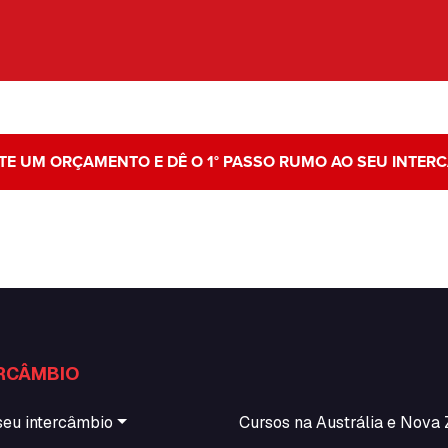
ITE UM ORÇAMENTO E DÊ O 1° PASSO RUMO AO SEU INTER
RCÂMBIO
seu intercâmbio
Cursos na Austrália e Nova 