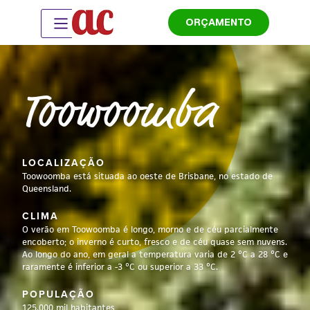
ORÇAMENTO
Toowoomba
LOCALIZAÇÃO
Toowoomba está situada ao oeste de Brisbane, no estado de
Queensland.
CLIMA
O verão em Toowoomba é longo, morno e de céu parcialmente
encoberto; o inverno é curto, fresco e de céu quase sem nuvens.
Ao longo do ano, em geral a temperatura varia de 2 °C a 28 °C e
raramente é inferior a -3 °C ou superior a 33 °C.
POPULAÇÃO
125.000 mil habitantes