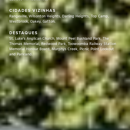
CIDADES VIZINHAS
Rangeville, Wilsonton Heights, Darling Heights, Top Camp,
Westbrook, Oakey, Gatton.
DESTAQUES
St. Luke's Anglican Church, Mount Peel Bushland Park, The
Thomas Memorial, Redwood Park, Toowoomba Railway Station
Memorial Honour Board, Murphys Creek, Picnic Point Lookout
and Parkland.