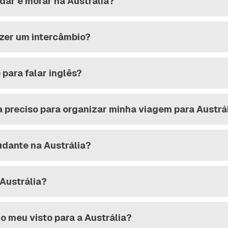
dar e morar na Austrália?
azer um intercâmbio?
para falar inglês?
preciso para organizar minha viagem para Austrá
udante na Austrália?
 Austrália?
o meu visto para a Austrália?