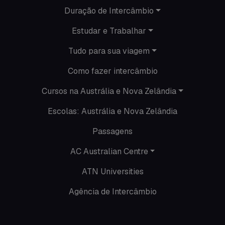
Duração de Intercâmbio
Nova Zelândia
Estudar e Trabalhar
O que acontece em Perth
Tudo para sua viagem
O que acontece na AC
Como fazer intercâmbio
Passeios
Cursos na Austrália e Nova Zelândia
Escolas: Austrália e Nova Zelândia
Promoções
Passagens
Roteiros
AC Australian Centre
Seguro viagem
ATN Universities
Time Lapses
Agência de Intercâmbio
Trabalhar no exterior