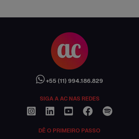
AC Expo
As histórias da nossa equipe
Austrália
Canada
Ciência sem Fronteiras
Cultura Austrália
+55 (11) 994.186.829
Curso de inglês no exterior
SIGA A AC NAS REDES
Dicas
Documentações e visto
DÊ O PRIMEIRO PASSO