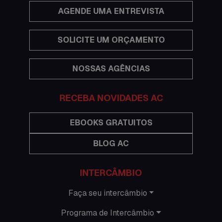
Economia
AGENDE UMA ENTREVISTA
Estudar no exterior
SOLICITE UM ORÇAMENTO
Eventos
NOSSAS AGÊNCIAS
Festas
Histórias de intercâmbio
RECEBA NOVIDADES AC
Hospedagem
EBOOKS GRATUITOS
BLOG AC
Imigração Austrália
Informações gerais
INTERCÂMBIO
Intercâmbio de férias
Faça seu intercâmbio
Programa de Intercâmbio
Minhas histórias na Austrália