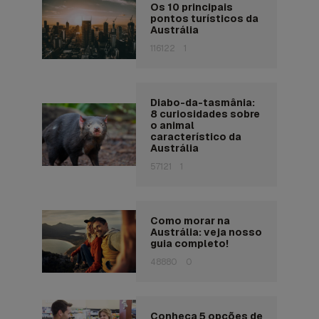
Os 10 principais
pontos turísticos da
Austrália
116122
1
Diabo-da-tasmânia:
8 curiosidades sobre
o animal
característico da
Austrália
57121
1
Como morar na
Austrália: veja nosso
guia completo!
48880
0
Conheça 5 opções de