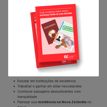
Fique atento à validade do passaporte
e à
comprovação de recursos para se manter no
país.
Aproveite as vantagens de
viajar com o visto certo
Tirar o visto para a Nova Zelândia não é um bicho
de sete cabeças.
Com planejamento e atenção às etapas, você
garante sua entrada legal no país e ainda abre
portas para experiências únicas.
Com o visto correto, você poderá:
Estudar em instituições de excelência
Trabalhar e ganhar em dólar neozelandês
Conhecer paisagens deslumbrantes com
tranquilidade
Planejar sua
residência na Nova Zelândia
no