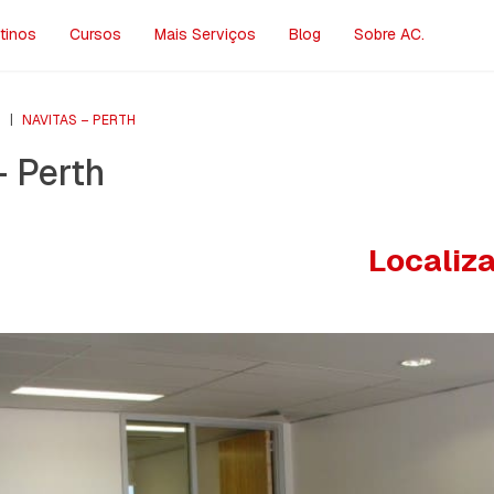
tinos
Cursos
Mais Serviços
Blog
Sobre AC.
S
|
NAVITAS – PERTH
– Perth
Localiz