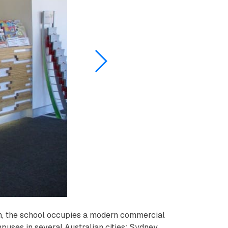
erth, the school occupies a modern commercial
puses in several Australian cities: Sydney