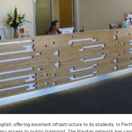
nglish, offering excellent infrastructure to its students. In P
 easy access to public transport. The Navitas network has cam