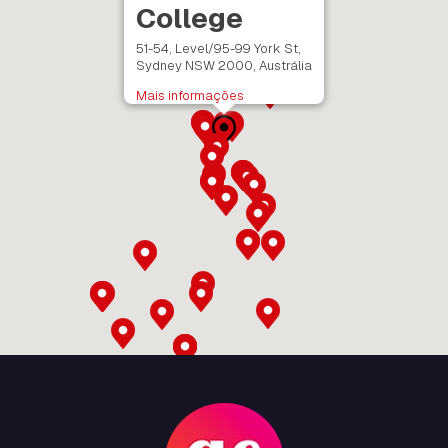
College
51-54, Level/95-99 York St,
Sydney NSW 2000, Austrália
Mais informações