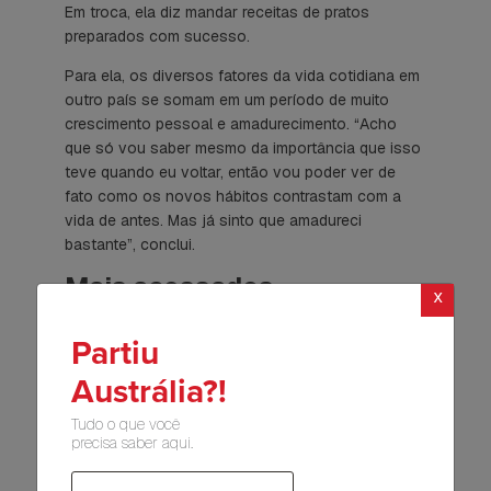
Em troca, ela diz mandar receitas de pratos
preparados com sucesso.
Para ela, os diversos fatores da vida cotidiana em
outro país se somam em um período de muito
crescimento pessoal e amadurecimento. “Acho
que só vou saber mesmo da importância que isso
teve quando eu voltar, então vou poder ver de
fato como os novos hábitos contrastam com a
vida de antes. Mas já sinto que amadureci
bastante”, conclui.
Mais acessados
x
Partiu
Intercâmbio com os
filhos: é possível?
Austrália?!
245791
1
Tudo o que você
precisa saber aqui.
10 curiosidades da