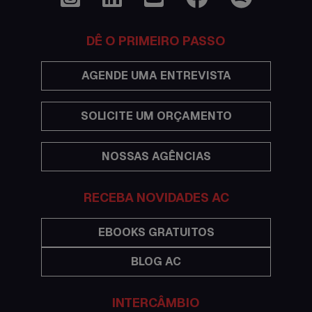
Documentações e visto
DÊ O PRIMEIRO PASSO
Economia
AGENDE UMA ENTREVISTA
Estudar no exterior
SOLICITE UM ORÇAMENTO
Eventos
NOSSAS AGÊNCIAS
Festas
Histórias de intercâmbio
RECEBA NOVIDADES AC
Hospedagem
EBOOKS GRATUITOS
BLOG AC
Imigração Austrália
Informações gerais
INTERCÂMBIO