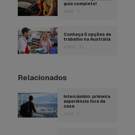
guia completo!
48881
0
Conheça 5 opções de
trabalho na Austrália
47800
22
Relacionados
Intercâmbio: primeira
experiência fora de
casa
2422
0