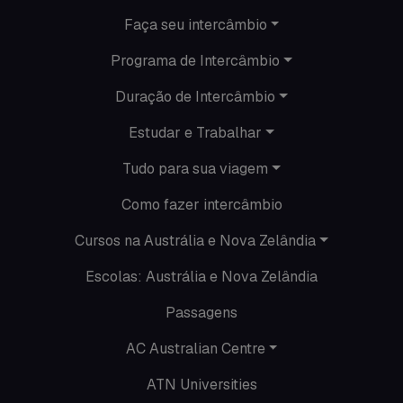
Intercâmbio de férias
Faça seu intercâmbio
Programa de Intercâmbio
Minhas histórias na Austrália
Duração de Intercâmbio
Nova Zelândia
Estudar e Trabalhar
O que acontece em Perth
Tudo para sua viagem
O que acontece na AC
Como fazer intercâmbio
Passeios
Cursos na Austrália e Nova Zelândia
Escolas: Austrália e Nova Zelândia
Promoções
Passagens
Roteiros
AC Australian Centre
Seguro viagem
ATN Universities