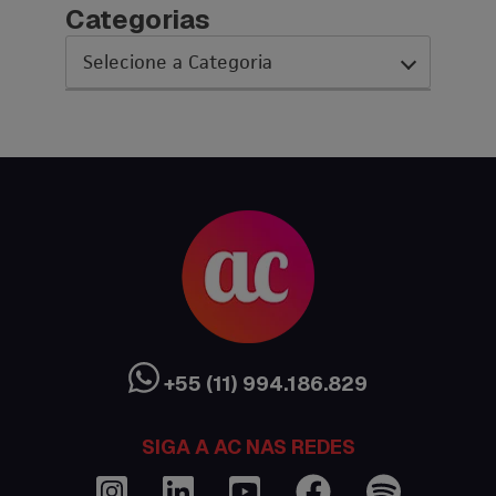
Categorias
AC Expo
As histórias da nossa equipe
Austrália
Canada
Ciência sem Fronteiras
Cultura Austrália
+55 (11) 994.186.829
Curso de inglês no exterior
SIGA A AC NAS REDES
Dicas