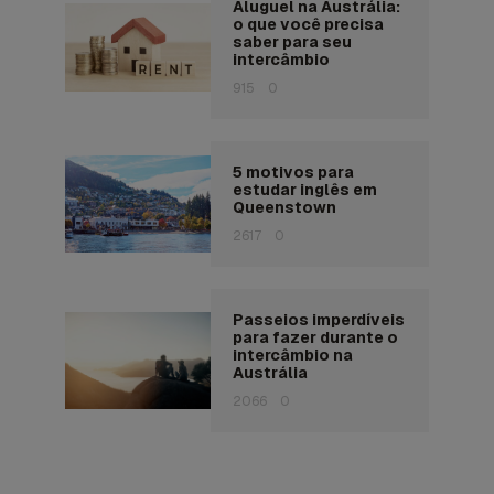
Aluguel na Austrália:
o que você precisa
saber para seu
intercâmbio
915
0
5 motivos para
estudar inglês em
Queenstown
2617
0
Passeios imperdíveis
para fazer durante o
intercâmbio na
Austrália
2066
0