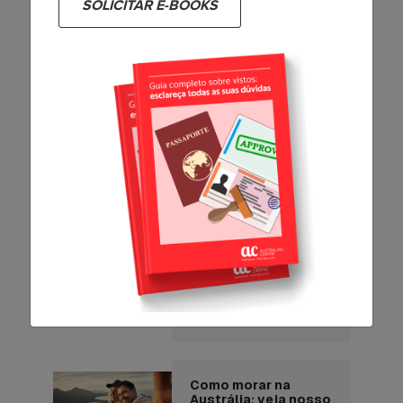
SOLICITAR E-BOOKS
Austrália que você
precisa conhecer
149931
0
Os 10 principais
pontos turísticos da
Austrália
116123
1
Diabo-da-tasmânia:
8 curiosidades sobre
o animal
característico da
Austrália
57122
1
Como morar na
Austrália: veja nosso