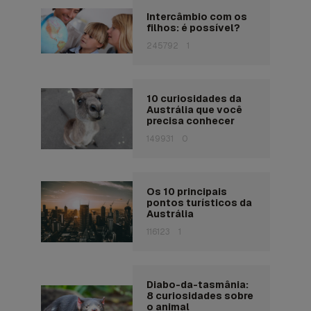
Intercâmbio com os
filhos: é possível?
245792
1
10 curiosidades da
Austrália que você
precisa conhecer
149931
0
Os 10 principais
pontos turísticos da
Austrália
116123
1
Diabo-da-tasmânia:
8 curiosidades sobre
o animal