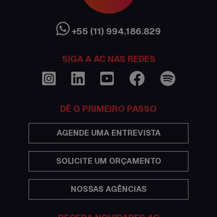
Ciência sem Fronteiras
Cultura Austrália
+55 (11) 994.186.829
Curso de inglês no exterior
SIGA A AC NAS REDES
Dicas
Documentações e visto
DÊ O PRIMEIRO PASSO
Economia
AGENDE UMA ENTREVISTA
Estudar no exterior
SOLICITE UM ORÇAMENTO
Eventos
NOSSAS AGÊNCIAS
Festas
Histórias de intercâmbio