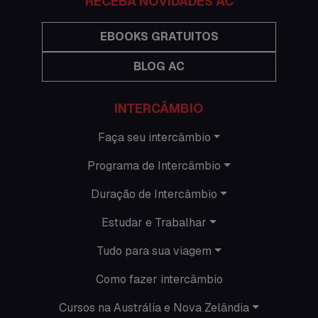
RECEBA NOVIDADES AC
Hospedagem
EBOOKS GRATUITOS
BLOG AC
Imigração Austrália
Informações gerais
INTERCÂMBIO
Intercâmbio de férias
Faça seu intercâmbio
Programa de Intercâmbio
Minhas histórias na Austrália
Duração de Intercâmbio
Nova Zelândia
Estudar e Trabalhar
O que acontece em Perth
Tudo para sua viagem
O que acontece na AC
Como fazer intercâmbio
Passeios
Cursos na Austrália e Nova Zelândia