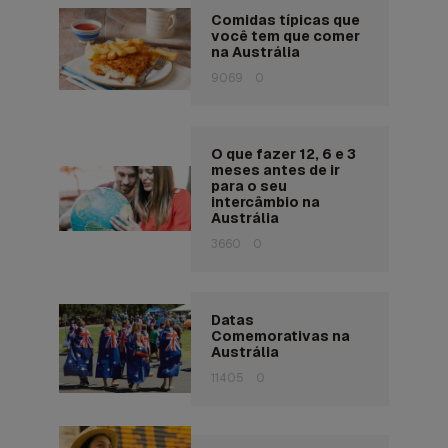
Comidas típicas que
você tem que comer
na Austrália
9069
0
O que fazer 12, 6 e 3
meses antes de ir
para o seu
intercâmbio na
Austrália
3660
0
Datas
Comemorativas na
Austrália
11405
0