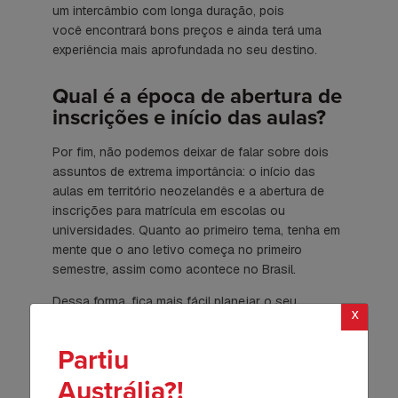
um intercâmbio com longa duração, pois
você encontrará bons preços e ainda terá uma
experiência mais aprofundada no seu destino.
Qual é a época de abertura de
inscrições e início das aulas?
Por fim, não podemos deixar de falar sobre dois
assuntos de extrema importância: o início das
aulas em território neozelandês e a abertura de
inscrições para matrícula em escolas ou
universidades. Quanto ao primeiro tema, tenha em
mente que o ano letivo começa no primeiro
semestre, assim como acontece no Brasil.
Dessa forma, fica mais fácil planejar o seu
x
intercâmbio, já que quem pretende estudar em um
país europeu tem que se adaptar a um calendário
Partiu
escolar/acadêmico oposto ao nosso — que
começa em setembro e continua em janeiro do
Austrália?!