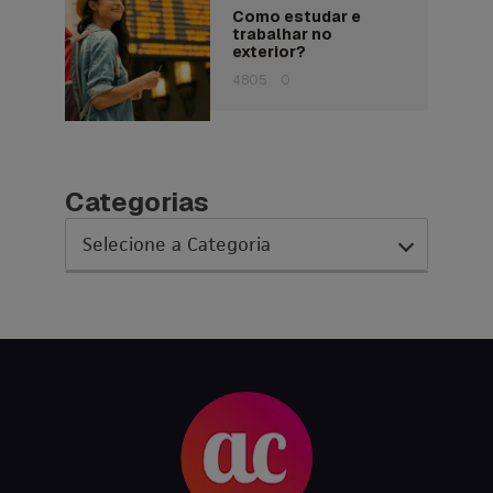
Como estudar e
trabalhar no
exterior?
4805
0
Categorias
AC Expo
As histórias da nossa equipe
Austrália
Canada