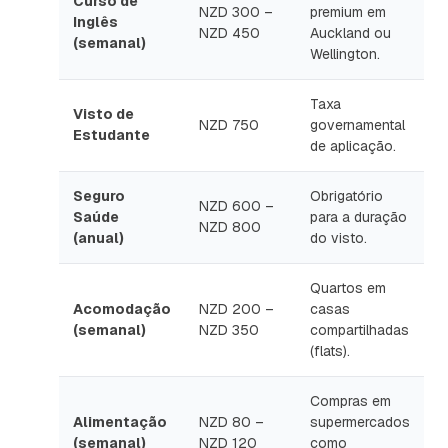
Curso de
NZD 300 –
premium em
Inglês
NZD 450
Auckland ou
(semanal)
Wellington.
Taxa
Visto de
NZD 750
governamental
Estudante
de aplicação.
Seguro
Obrigatório
NZD 600 –
Saúde
para a duração
NZD 800
(anual)
do visto.
Quartos em
Acomodação
NZD 200 –
casas
(semanal)
NZD 350
compartilhadas
(flats).
Compras em
Alimentação
NZD 80 –
supermercados
(semanal)
NZD 120
como