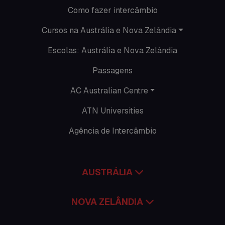
O que acontece na AC
Como fazer intercâmbio
Passeios
Cursos na Austrália e Nova Zelândia
Escolas: Austrália e Nova Zelândia
Promoções
Passagens
Roteiros
AC Australian Centre
Seguro viagem
ATN Universities
Time Lapses
Agência de Intercâmbio
Trabalhar no exterior
AUSTRÁLIA
NOVA ZELÂNDIA