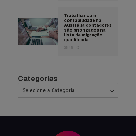
Trabalhar com
contabilidade na
Austrália contadores
são priorizados na
lista de migração
qualificada.
3826
0
Categorias
AC Expo
As histórias da nossa equipe
Austrália