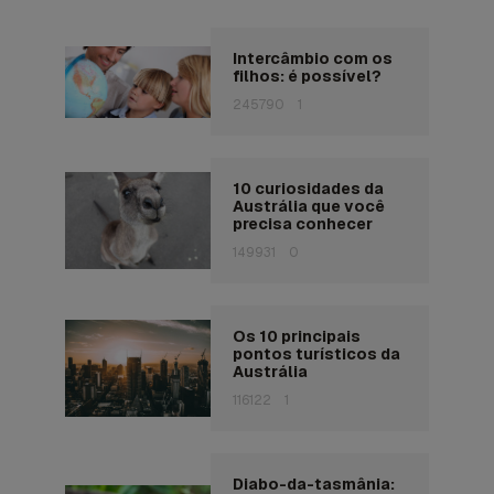
Intercâmbio com os
filhos: é possível?
245790
1
10 curiosidades da
Austrália que você
precisa conhecer
149931
0
Os 10 principais
pontos turísticos da
Austrália
116122
1
Diabo-da-tasmânia: