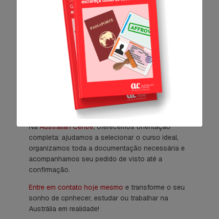
Pronto para sua viagem para
a Austrália?
Agora que conhece cada etapa, você está pronto
para iniciar o processo para tirar o visto
australiano.
Na
Australian Centre
, oferecemos orientação
completa: ajudamos a selecionar o curso ideal,
organizamos toda a documentação necessária e
acompanhamos seu pedido de visto até a
confirmação.
Entre em contato hoje mesmo
e transforme o seu
sonho de cpnhecer, estudar ou trabalhar na
Austrália em realidade!