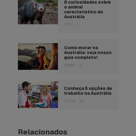
8 curiosidades sobre
o animal
característico da
Austrália
57121
1
Como morar na
Austrália: veja nosso
guia completo!
48880
0
Conheça 5 opções de
trabalho na Austrália
47799
22
Relacionados