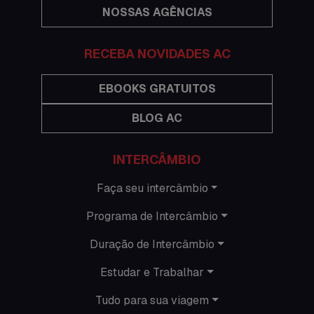
NOSSAS AGÊNCIAS
Festas
Histórias de intercâmbio
RECEBA NOVIDADES AC
Hospedagem
EBOOKS GRATUITOS
BLOG AC
Imigração Austrália
Informações gerais
INTERCÂMBIO
Intercâmbio de férias
Faça seu intercâmbio
Programa de Intercâmbio
Minhas histórias na Austrália
Duração de Intercâmbio
Nova Zelândia
Estudar e Trabalhar
O que acontece em Perth
Tudo para sua viagem