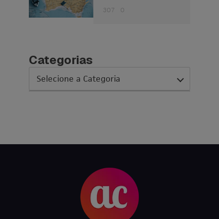
307
0
Categorias
AC Expo
As histórias da nossa equipe
Austrália
Canada
Ciência sem Fronteiras