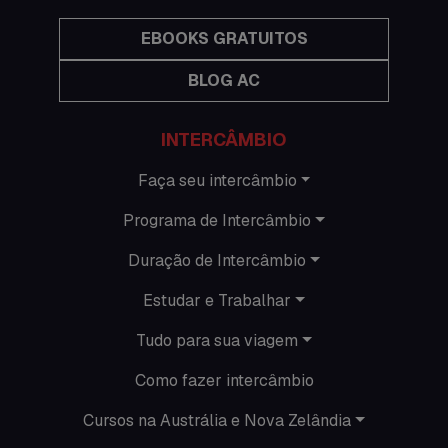
Imigração Austrália
EBOOKS GRATUITOS
BLOG AC
Informações gerais
Intercâmbio de férias
INTERCÂMBIO
Minhas histórias na Austrália
Faça seu intercâmbio
Programa de Intercâmbio
Nova Zelândia
Duração de Intercâmbio
O que acontece em Perth
Estudar e Trabalhar
O que acontece na AC
Tudo para sua viagem
Passeios
Como fazer intercâmbio
Promoções
Cursos na Austrália e Nova Zelândia