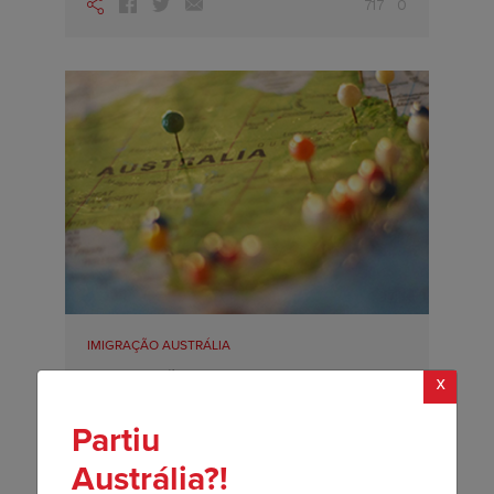
717
0
IMIGRAÇÃO AUSTRÁLIA
Informação Importante Sobre o
x
State Nomination Migration
Program 2024-2025
Partiu
Você viu que foram anunciadas as
Austrália?!
alocações estaduais para o State