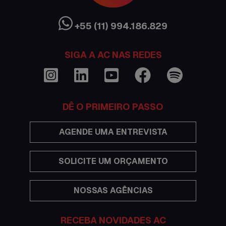
Cultura Austrália
Curso de inglês no exterior
+55 (11) 994.186.829
Dicas
SIGA A AC NAS REDES
Documentações e visto
Economia
DÊ O PRIMEIRO PASSO
Estudar no exterior
AGENDE UMA ENTREVISTA
Eventos
SOLICITE UM ORÇAMENTO
Festas
NOSSAS AGÊNCIAS
Histórias de intercâmbio
Hospedagem
RECEBA NOVIDADES AC