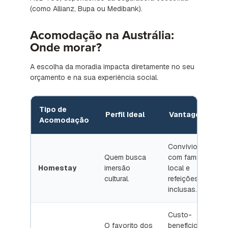
(como Allianz, Bupa ou Medibank).
Acomodação na Austrália:
Onde morar?
A escolha da moradia impacta diretamente no seu
orçamento e na sua experiência social.
Tipo de
Perfil Ideal
Vantagens
Acomodação
Convívio
Quem busca
com família
Homestay
imersão
local e
p
cultural.
refeições
r
inclusas.
Custo-
D
O favorito dos
benefício e