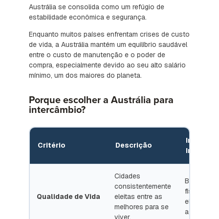
Austrália se consolida como um refúgio de
estabilidade econômica e segurança.
Enquanto muitos países enfrentam crises de custo
de vida, a Austrália mantém um equilíbrio saudável
entre o custo de manutenção e o poder de
compra, especialmente devido ao seu alto salário
mínimo, um dos maiores do planeta.
Porque escolher a Austrália para
intercâmbio?
Impacto 
Critério
Descrição
Intercâm
Cidades
Bem-estar
consistentemente
físico e me
Qualidade de Vida
eleitas entre as
elevado du
melhores para se
a estadia.
viver.