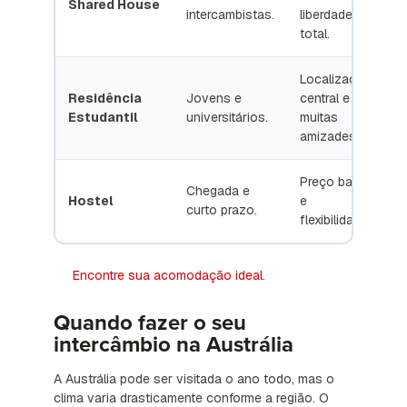
Shared House
intercambistas.
liberdade
total.
Localização
Residência
Jovens e
central e
Estudantil
universitários.
muitas
amizades.
Preço baixo
Chegada e
Hostel
e
e
curto prazo.
flexibilidade.
z
Encontre sua acomodação ideal
.
Quando fazer o seu
intercâmbio na Austrália
A Austrália pode ser visitada o ano todo, mas o
clima varia drasticamente conforme a região. O