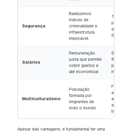
Baixíssimos
Tranquilid
índices de
para circul
Segurança
criminalidade e
qualquer h
infraestrutura
do dia ou n
impecável.
Remuneração
Sustentabi
justa que permite
financeira
Salários
cobrir gastos e
projeto de
até economizar.
intercâmbi
Facilidade
População
adaptação
formada por
Multiculturalismo
ambiente
imigrantes de
acolhedor 
todo o mundo.
brasileiros.
Apesar das vantagens, é fundamental ter uma