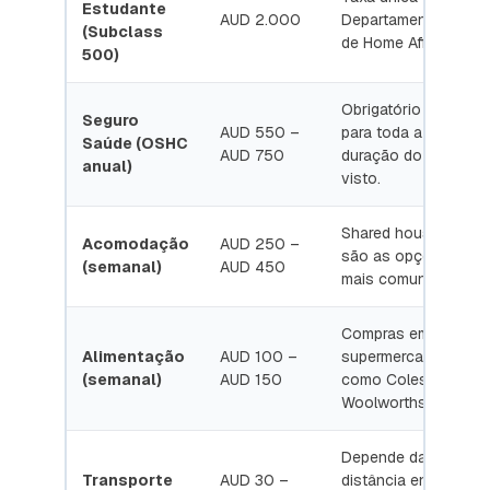
Estudante
AUD 2.000
Departamento
(Subclass
de Home Affairs.
500)
Obrigatório
Seguro
AUD 550 –
para toda a
Saúde (OSHC
AUD 750
duração do
anual)
visto.
Shared houses
Acomodação
AUD 250 –
são as opções
(semanal)
AUD 450
mais comuns.
Compras em
Alimentação
AUD 100 –
supermercados
(semanal)
AUD 150
como Coles e
Woolworths.
Depende da
Transporte
AUD 30 –
distância entre