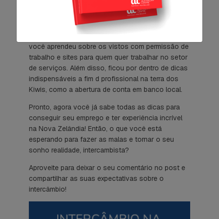
para entrevistas e pequenos treinamentos práticos
em algumas funções mais comuns entre
estudantes.
você aprendeu sobre os vistos com permissão de
trabalho e sites para quem quer trabalhar no setor
de serviços. Além disso, ficou por dentro de dicas
indispensáveis a fim d profissional na terra dos
Kiwis, como a abertura de conta em banco local.
Pronto, agora você já sabe todas as dicas para
conseguir seu emprego e ter experiência incrível
na Nova Zelândia! Então, o que você está
esperando para fazer as malas e tornar o seu
sonho realidade, intercambista?
Aproveite para deixar o seu comentário no post e
compartilhar as suas expectativas sobre o
intercâmbio!