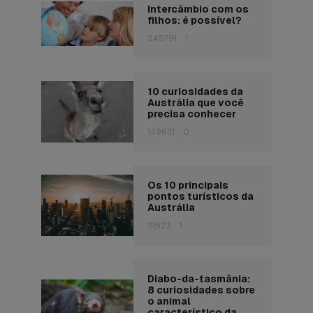
Intercâmbio com os
filhos: é possível?
245791
1
10 curiosidades da
Austrália que você
precisa conhecer
149931
0
Os 10 principais
pontos turísticos da
Austrália
116123
1
Diabo-da-tasmânia:
8 curiosidades sobre
o animal
característico da