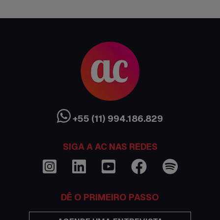
Ciência sem Fronteiras
Cultura Austrália
Curso de inglês no exterior
Dicas
Documentações e visto
+55 (11) 994.186.829
Economia
Estudar no exterior
SIGA A AC NAS REDES
Eventos
Festas
DÊ O PRIMEIRO PASSO
Histórias de intercâmbio