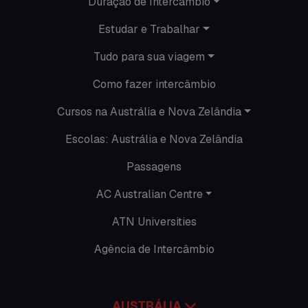
Duração de Intercâmbio
Promoções
Estudar e Trabalhar
Roteiros
Tudo para sua viagem
Seguro viagem
Como fazer intercâmbio
Time Lapses
Cursos na Austrália e Nova Zelândia
Escolas: Austrália e Nova Zelândia
Trabalhar no exterior
Passagens
AC Australian Centre
ATN Universities
Agência de Intercâmbio
AUSTRÁLIA