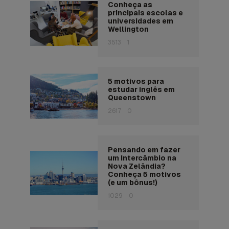
Conheça as
principais escolas e
universidades em
Wellington
3513
1
5 motivos para
estudar inglês em
Queenstown
2617
0
Pensando em fazer
um Intercâmbio na
Nova Zelândia?
Conheça 5 motivos
(e um bônus!)
1029
0