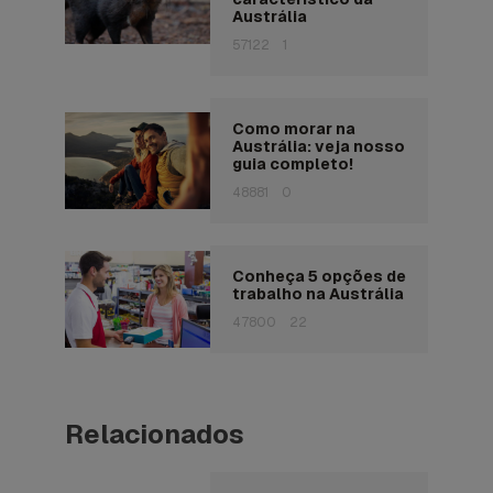
Austrália
57122
1
Como morar na
Austrália: veja nosso
guia completo!
48881
0
Conheça 5 opções de
trabalho na Austrália
47800
22
Relacionados