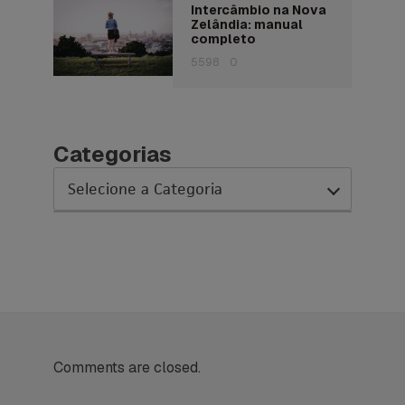
Intercâmbio na Nova
Zelândia: manual
completo
5598
0
Categorias
AC Expo
As histórias da nossa equipe
Austrália
Canada
Comments are closed.