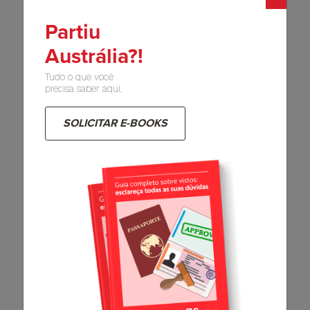
Outras formas de achar seu
Partiu
emprego na nova Zelândia.
Austrália?!
Mas não pense que a internet é a única
Tudo o que você
possibilidade para encontrar seu emprego na Nova
precisa saber aqui.
Zelândia. O mais tradicional método de busca de
emprego não deve ser negligenciado no país:
SOLICITAR E-BOOKS
entregue o seu currículo impresso nos
estabelecimentos! Na Nova Zelândia, muitas
empresas colocam cartazes nas ruas à procura de
novos funcionários e você verá que muitos
amigos em seu intercâmbio conseguem emprego
indo de porta em porta. Você também pode
contatar as empresas por e-mail ou SMS.
Além disso, as escolas costumam ajudar os
estudantes para encontrar um trabalho no país,
divulgando vagas de trabalho em seus murais e
redes sociais. Algumas oferecem ainda suporte na
elaboração do seu currículo e também preparação