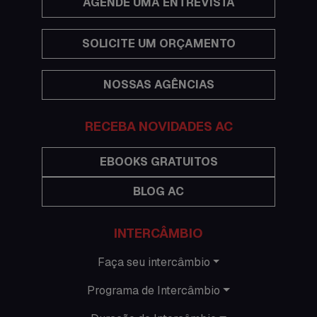
AGENDE UMA ENTREVISTA
Hospedagem
SOLICITE UM ORÇAMENTO
Imigração Austrália
NOSSAS AGÊNCIAS
Informações gerais
RECEBA NOVIDADES AC
Intercâmbio de férias
Minhas histórias na Austrália
EBOOKS GRATUITOS
BLOG AC
Nova Zelândia
O que acontece em Perth
INTERCÂMBIO
O que acontece na AC
Faça seu intercâmbio
Programa de Intercâmbio
Passeios