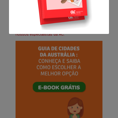
especialista da AC ajuda a entender qual curso
faz mais sentido para você, como funciona o
processo de matrícula e quais caminhos podem
ser construídos a partir da TAFE na Austrália.
Clique aqui e fale agora mesmo com um dos
nossos especialistas da AC.