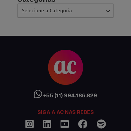
AC Expo
As histórias da nossa equipe
Austrália
Canada
Ciência sem Fronteiras
Cultura Austrália
+55 (11) 994.186.829
Curso de inglês no exterior
SIGA A AC NAS REDES
Dicas