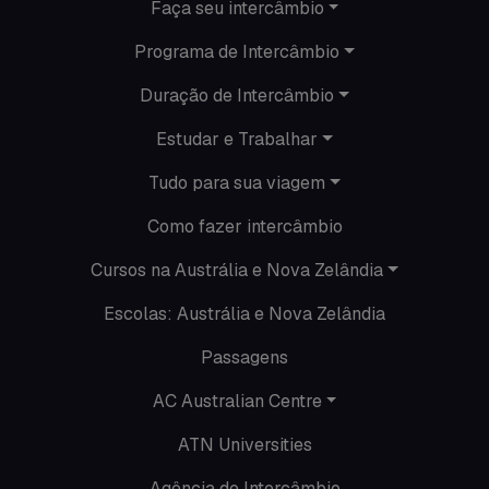
Intercâmbio de férias
Faça seu intercâmbio
Programa de Intercâmbio
Minhas histórias na Austrália
Duração de Intercâmbio
Nova Zelândia
Estudar e Trabalhar
O que acontece em Perth
Tudo para sua viagem
O que acontece na AC
Como fazer intercâmbio
Passeios
Cursos na Austrália e Nova Zelândia
Escolas: Austrália e Nova Zelândia
Promoções
Passagens
Roteiros
AC Australian Centre
Seguro viagem
ATN Universities
Time Lapses
Agência de Intercâmbio