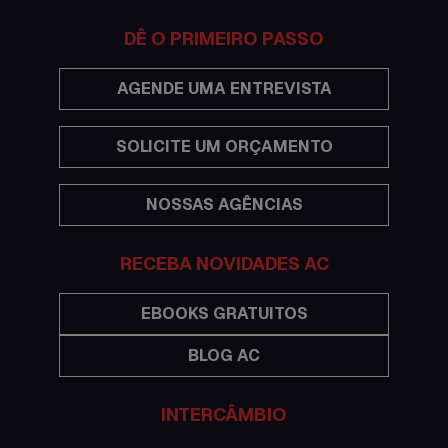
Documentações e visto
DÊ O PRIMEIRO PASSO
Economia
AGENDE UMA ENTREVISTA
Estudar no exterior
SOLICITE UM ORÇAMENTO
Eventos
NOSSAS AGÊNCIAS
Festas
Histórias de intercâmbio
RECEBA NOVIDADES AC
Hospedagem
EBOOKS GRATUITOS
BLOG AC
Imigração Austrália
Informações gerais
INTERCÂMBIO