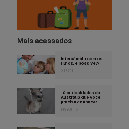
Mais acessados
Intercâmbio com os
filhos: é possível?
245791
1
10 curiosidades da
Austrália que você
precisa conhecer
149931
0