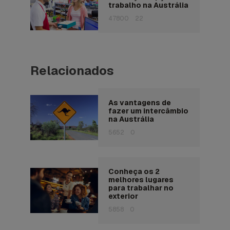
trabalho na Austrália
47800
22
Relacionados
As vantagens de
fazer um intercâmbio
na Austrália
5652
0
Conheça os 2
melhores lugares
para trabalhar no
exterior
5858
0