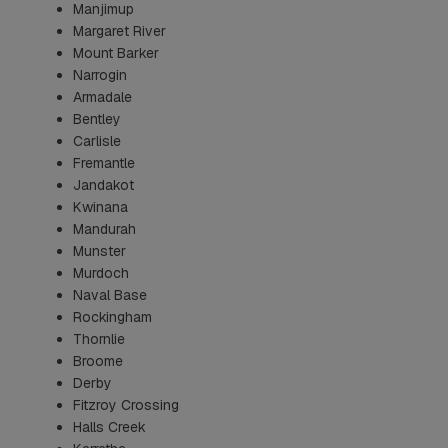
Manjimup
Margaret River
Mount Barker
Narrogin
Armadale
Bentley
Carlisle
Fremantle
Jandakot
Kwinana
Mandurah
Munster
Murdoch
Naval Base
Rockingham
Thornlie
Broome
Derby
Fitzroy Crossing
Halls Creek