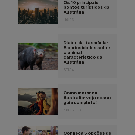
Os 10 principais
pontos turísticos da
Austrália
116123
1
Diabo-da-tasmânia:
8 curiosidades sobre
o animal
característico da
Austrália
57124
1
Como morar na
Austrália: veja nosso
guia completo!
48882
0
Conheça 5 opções de