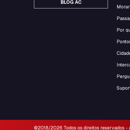
BLOG AC
Morar
Passa
Por qu
Pontos
Cidade
Inter
Pergu
Suport
©2018/2026 Todos os direitos reservados -