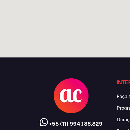
INTE
Faça 
Progr
Duraç
+55 (11) 994.186.829