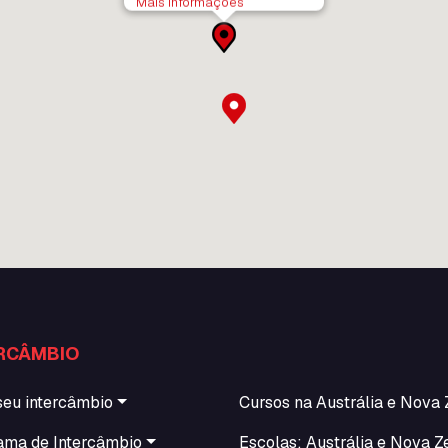
Mais informações
RCÂMBIO
seu intercâmbio
Cursos na Austrália e Nova 
ama de Intercâmbio
Escolas: Austrália e Nova Z