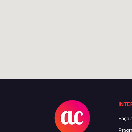
INTE
Faça 
Progr