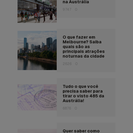
na Austrália
9747
0
O que fazer em
Melbourne? Saiba
quais são as
principais atrações
noturnas da cidade
2626
0
Tudo o que você
precisa saber para
tirar o visto 485 da
Austrália!
6876
0
Quer saber como