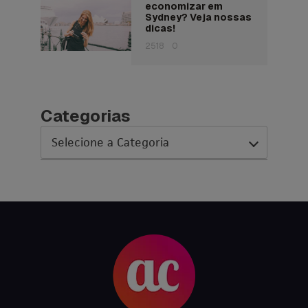
economizar em
Sydney? Veja nossas
dicas!
2518
0
Categorias
AC Expo
As histórias da nossa equipe
Austrália
Canada