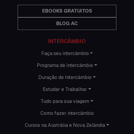
Hospedagem
EBOOKS GRATUITOS
BLOG AC
Imigração Austrália
Informações gerais
INTERCÂMBIO
Intercâmbio de férias
Faça seu intercâmbio
Programa de Intercâmbio
Minhas histórias na Austrália
Duração de Intercâmbio
Nova Zelândia
Estudar e Trabalhar
O que acontece em Perth
Tudo para sua viagem
O que acontece na AC
Como fazer intercâmbio
Passeios
Cursos na Austrália e Nova Zelândia