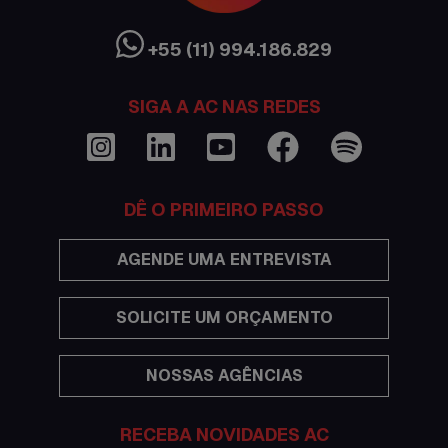
Ciência sem Fronteiras
Cultura Austrália
+55 (11) 994.186.829
Curso de inglês no exterior
SIGA A AC NAS REDES
Dicas
Documentações e visto
DÊ O PRIMEIRO PASSO
Economia
AGENDE UMA ENTREVISTA
Estudar no exterior
SOLICITE UM ORÇAMENTO
Eventos
NOSSAS AGÊNCIAS
Festas
Histórias de intercâmbio
RECEBA NOVIDADES AC