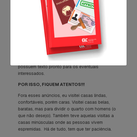
o intercâmbio, no meu caso, aprimorar e falar
fluente Inglês. Então, é bom evitar uma casa com
muitos brasileiros.
Durante a minha busca por moradia, me deparei
com anúncios fraudulentos, onde as pessoas me
pediam um depósito antecipado somente para eu
realizar a inspeção, ou não permitiam fazer a
inspeção antes de fechar a locação do imóvel.
Geralmente, estes tipos de anunciantes já
possuem texto pronto para os eventuais
interessados.
POR ISSO, FIQUEM ATENTOS!!!
Fora esses anúncios, eu visitei casas lindas,
confortáveis, porém caras. Visitei casas belas,
baratas, mas para dividir o quarto com homens (o
que não desejo). Também teve aquelas visitas a
casas minúsculas onde as pessoas vivem
espremidas. Há de tudo, tem que ter paciência.