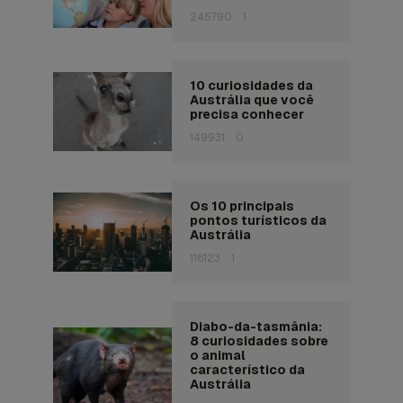
245790
1
10 curiosidades da
Austrália que você
precisa conhecer
149931
0
Os 10 principais
pontos turísticos da
Austrália
116123
1
Diabo-da-tasmânia:
8 curiosidades sobre
o animal
característico da
Austrália