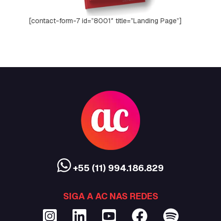
[contact-form-7 id=”8001″ title=”Landing Page”]
+55 (11) 994.186.829
SIGA A AC NAS REDES