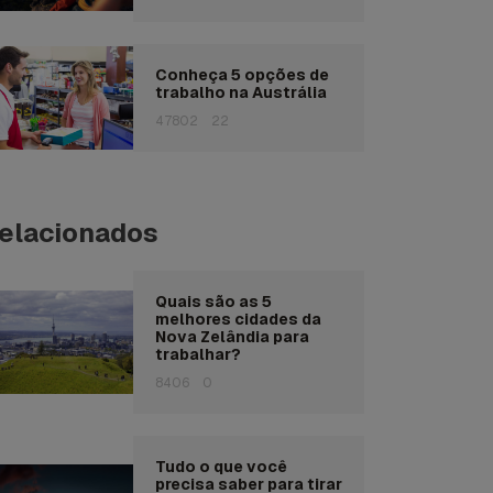
Conheça 5 opções de
trabalho na Austrália
47802
22
elacionados
Quais são as 5
melhores cidades da
Nova Zelândia para
trabalhar?
8406
0
Tudo o que você
precisa saber para tirar