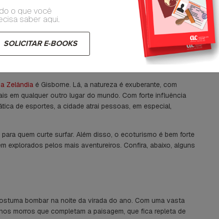
o) em Auckland é a chamada Waterfront. Lotada de bares,
do o que você
fica no litoral, recebe gente do mundo todo e também locais.
ecisa saber aqui.
or isso, animando-se para curtir a primeira noite de 2019 com
ir!
SOLICITAR E-BOOKS
a Zelândia
é Gisborne. Lá, a natureza é exuberante, com
uais em qualquer outro lugar do mundo. Com forte influência
ática de esportes, a cidade atrai pessoas, em especial,
 para quem curte surfar. Além disso, o ecoturismo é bem forte
rem explorados pelos mais aventureiros. Confira, abaixo, alguns
 costuma bombar na noite da virada do ano. Com uma vasta
uenos morros que completam a paisagem, que fica repleta de