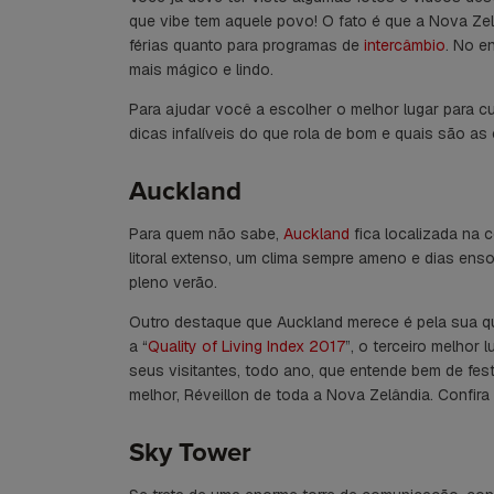
que vibe tem aquele povo! O fato é que a Nova Zel
férias quanto para programas de
intercâmbio
. No e
mais mágico e lindo.
Para ajudar você a escolher o melhor lugar para c
dicas infalíveis do que rola de bom e quais são a
Auckland
Para quem não sabe,
Auckland
fica localizada na 
litoral extenso, um clima sempre ameno e dias ens
pleno verão.
Outro destaque que Auckland merece é pela sua qua
a “
Quality of
Living Index 2017
”, o terceiro melhor
seus visitantes, todo ano, que entende bem de fe
melhor, Réveillon de toda a Nova Zelândia. Confira 
Sky Tower