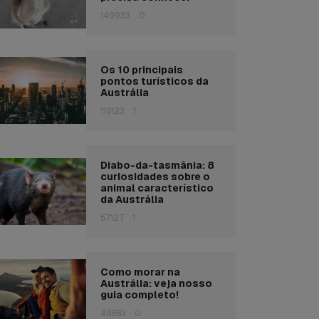
149933
0
Os 10 principais
pontos turísticos da
Austrália
116123
1
Diabo-da-tasmânia: 8
curiosidades sobre o
animal característico
da Austrália
57127
1
Como morar na
Austrália: veja nosso
guia completo!
48883
0