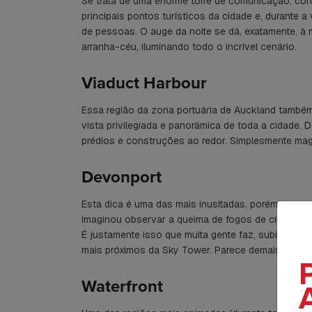
Se trata de uma enorme torre de comunicação, cons
principais pontos turísticos da cidade e, durante 
de pessoas. O auge da noite se dá, exatamente, à
arranha-céu, iluminando todo o incrível cenário.
Viaduct Harbour
Essa região da zona portuária de Auckland também
vista privilegiada e panorâmica de toda a cidade. 
prédios e construções ao redor. Simplesmente magn
Devonport
Esta dica é uma das mais inusitadas, porém surpre
imaginou observar a queima de fogos de cima de um
É justamente isso que muita gente faz, subindo o 
mais próximos da Sky Tower. Parece demais, não
Waterfront
A