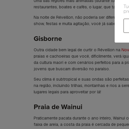
Uma das regiões mais animadas (durante todo o an
Tu
restaurantes, boates e cafés, o lugar, que também 
pr
Na noite de Réveillon, não poderia ser diferente. P
show, festas e muita agitação, você já sabe aonde 
Gisborne
Outra cidade bem legal de curtir o Réveillon na
Nov
praias e cachoeiras que você, dificilmente, verá ig
da cultura maori e com cenários perfeitos para a pr
jovens que buscam diversão no paraíso.
Seu clima é subtropical e suas ondas são perfeitas
na região, incluindo trilhas, montanhas e rios a se
lugares legais para aproveitar por lá!
Praia de Wainui
Praticamente pacata durante o ano inteiro, Wainui
faixa de areia, a costa da praia é cercada de peq