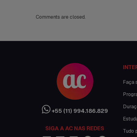
Comments are closed.
INTE
Faça 
Progr
Duraç
+55 (11) 994.186.829
Estud
SIGA A AC NAS REDES
Tudo 