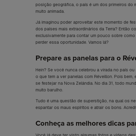
posição geográfica, o país é um dos primeiros do
muito animada.
Já imaginou poder aproveitar este momento de fes
dos países mais extraordinários da Terra? Então c
exclusivamente para contar um pouco sobre como 
perder essa oportunidade. Vamos lá?
Prepare as panelas para o Rév
Hein? Se você nunca celebrou a virada no país ou
o que tem a ver panelas com Réveillon. Pois bem, 
se festejar na Nova Zelândia. No dia 31, todo mund
muito barulho.
Tudo é uma questão de superstição, na qual os n
espantar os maus espíritos e atrair os bons. Acredi
Conheça as melhores dicas par
Você já deve ter visto algumas fotos e vídeos des