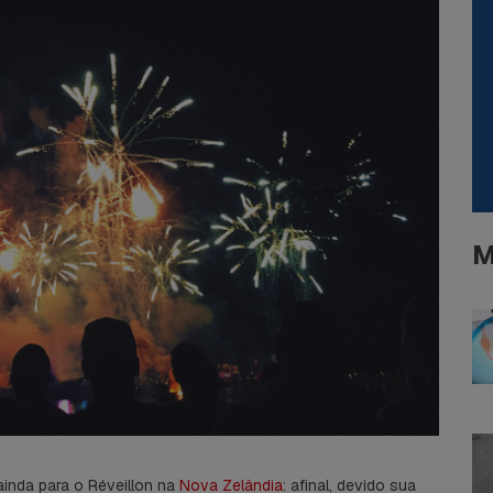
M
ainda para o Réveillon na
Nova Zelândia
: afinal, devido sua