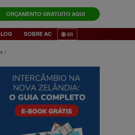
ORÇAMENTO
GRATUITO AQUI
BLOG
SOBRE AC
BR
IA
|