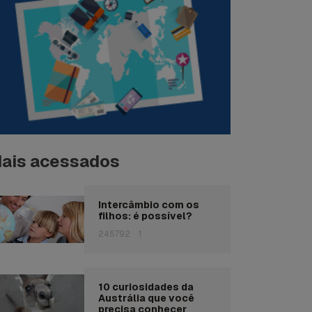
ais acessados
Intercâmbio com os
filhos: é possível?
245792
1
10 curiosidades da
Austrália que você
precisa conhecer