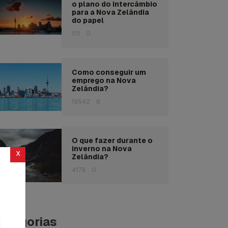
o plano do intercâmbio
para a Nova Zelândia
do papel
511
0
Como conseguir um
emprego na Nova
Zelândia?
19542
8
O que fazer durante o
inverno na Nova
x
Zelândia?
4179
0
ategorias