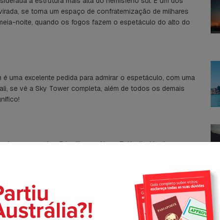
iderada a estrutura mais alta do hemisfério sul. É um dos
a virada, se torna um espaço de confraternização de milhares
 meia-noite, quando os fogos fazem o espetáculo do alto do
 é uma excelente pedida para admirar o espetáculo, com uma
Dali, se vê a Sky Tower completa, além de todos os demais
ífico!
endes para curtir o Réveillon na Nova Zelândia. Você
 vulcão? Evidentemente, ele precisa estar extinto!
Mount Eden e o Mount Victoria, em Devonport, por estarem
 é mesmo?
Partiu
ustrália?!
C