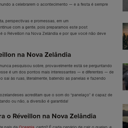
 mundo a celebrarem o acontecimento — e a festa é sempre
ta, perspectivas e promessas, em um
ontinue com a gente, pois preparamos este post
é o Réveillon na Nova Zelândia e por que você não deve
eillon na Nova Zelândia
 nunca pesquisou sobre, provavelmente está se perguntando
esse é um dos pontos mais interessantes — e diferentes — de
o sai às ruas, literalmente, batendo as panelas e fazendo
eozelandeses acreditam que o som do “panelaço” é capaz de
tando ou não, a diversão é garantida!
a o Réveillon na Nova Zelândia
te país da
Oceania
, certo? É cada cenário de cair o queixo, e