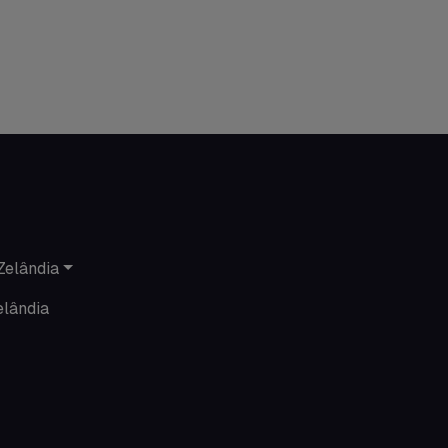
Minhas histórias na Austrália
Nova Zelândia
O que acontece em Perth
O que acontece na AC
Passeios
Zelândia
Promoções
elândia
Roteiros
Seguro viagem
Time Lapses