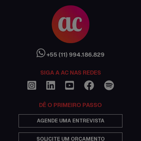
Austrália
Canada
Ciência sem Fronteiras
Cultura Austrália
+55 (11) 994.186.829
Curso de inglês no exterior
SIGA A AC NAS REDES
Dicas
Documentações e visto
DÊ O PRIMEIRO PASSO
Economia
AGENDE UMA ENTREVISTA
Estudar no exterior
SOLICITE UM ORÇAMENTO