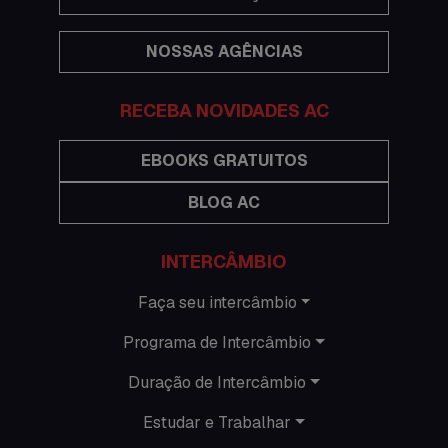
Eventos
NOSSAS AGÊNCIAS
Festas
Histórias de intercâmbio
RECEBA NOVIDADES AC
Hospedagem
EBOOKS GRATUITOS
BLOG AC
Imigração Austrália
Informações gerais
INTERCÂMBIO
Intercâmbio de férias
Faça seu intercâmbio
Programa de Intercâmbio
Minhas histórias na Austrália
Duração de Intercâmbio
Nova Zelândia
Estudar e Trabalhar
O que acontece em Perth