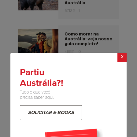
Austrália
57122
1
Como morar na
Austrália: veja nosso
guia completo!
48881
0
x
Partiu
Conheça 5 opções de
trabalho na Austrália
Austrália?!
47800
22
Tudo o que você
precisa saber aqui.
SOLICITAR E-BOOKS
Relacionados