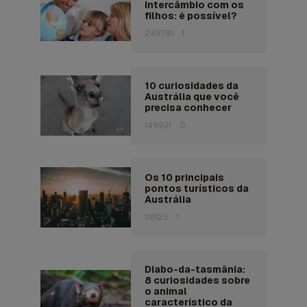
Intercâmbio com os
filhos: é possível?
245791
1
10 curiosidades da
Austrália que você
precisa conhecer
149931
0
Os 10 principais
pontos turísticos da
Austrália
116123
1
Diabo-da-tasmânia:
8 curiosidades sobre
o animal
característico da