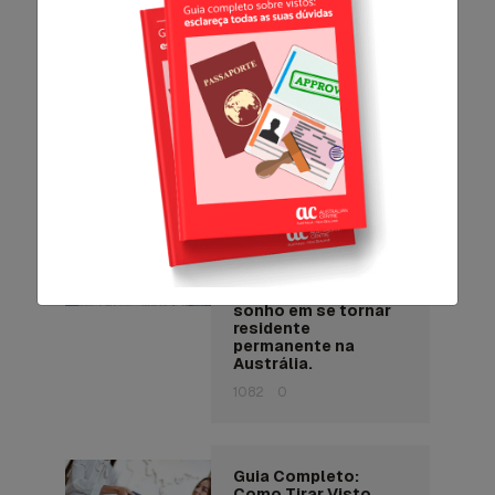
Quais Documentos
Você Precisa para
Estudar na
Austrália?
15884
0
O visto Subclass
491, também
conhecido como
“Skilled Work
Regional
(Provisional) visa”,
pode ser o primeiro
passo para realizar o
sonho em se tornar
residente
permanente na
Austrália.
1082
0
Guia Completo:
Como Tirar Visto