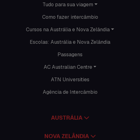
Tudo para sua viagem
O que acontece na AC
Como fazer intercâmbio
Passeios
Cursos na Austrália e Nova Zelândia
Escolas: Austrália e Nova Zelândia
Promoções
Passagens
Roteiros
AC Australian Centre
Seguro viagem
ATN Universities
Time Lapses
Agência de Intercâmbio
Trabalhar no exterior
AUSTRÁLIA
NOVA ZELÂNDIA