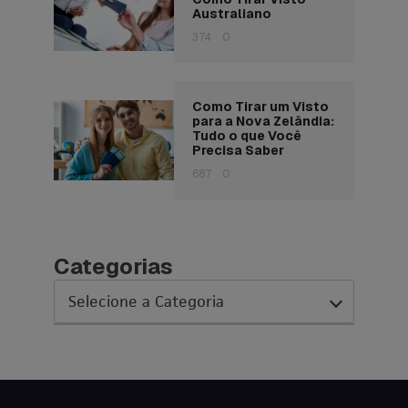
Australiano
374
0
Como Tirar um Visto
para a Nova Zelândia:
Tudo o que Você
Precisa Saber
687
0
Categorias
AC Expo
As histórias da nossa equipe