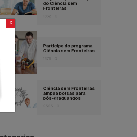
do Ciência sem
Fronteiras
1862
0
x
Participe do programa
Ciência sem Fronteiras
1876
0
Ciência sem Fronteiras
amplia bolsas para
pós-graduandos
2525
0