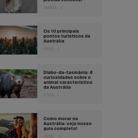
149933
0
Os 10 principais
pontos turísticos da
Austrália
116123
1
Diabo-da-tasmânia: 8
curiosidades sobre o
animal característico
da Austrália
57125
1
Como morar na
Austrália: veja nosso
guia completo!
48883
0