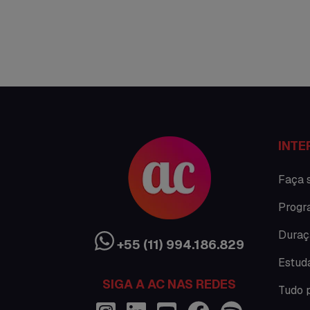
INTE
Faça 
Progr
Duraç
+55 (11) 994.186.829
Estud
SIGA A AC NAS REDES
Tudo 