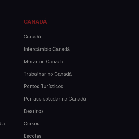
Documentações e visto
CANADÁ
Economia
Canadá
Estudar no exterior
Intercâmbio Canadá
Eventos
Morar no Canadá
Festas
Trabalhar no Canadá
Histórias de intercâmbio
Pontos Turísticos
Hospedagem
Por que estudar no Canadá
Destinos
Imigração Austrália
dia
Cursos
Informações gerais
Escolas