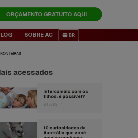
ORÇAMENTO
GRATUITO AQUI
BLOG
SOBRE AC
BR
FRONTEIRAS
|
ais acessados
Intercâmbio com os
filhos: é possível?
245792
1
10 curiosidades da
Austrália que você
precisa conhecer