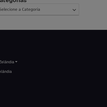
ategorias
AC Expo
As histórias da nossa equipe
Austrália
Canada
Zelândia
Ciência sem Fronteiras
elândia
Cultura Austrália
Curso de inglês no exterior
Dicas