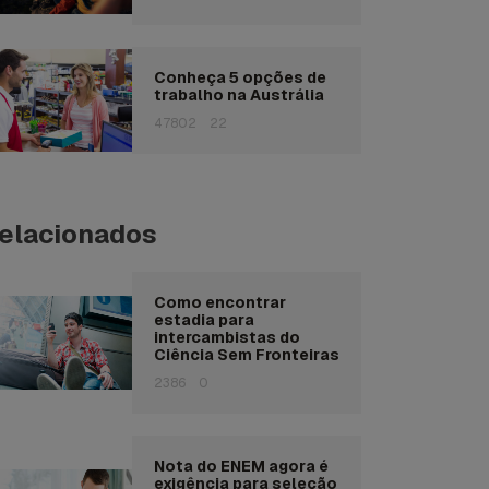
Conheça 5 opções de
trabalho na Austrália
47802
22
elacionados
Como encontrar
estadia para
intercambistas do
Ciência Sem Fronteiras
2386
0
Nota do ENEM agora é
exigência para seleção