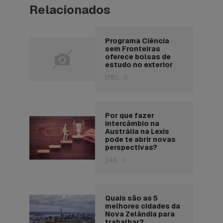
Relacionados
Programa Ciência
sem Fronteiras
oferece bolsas de
estudo no exterior
1787
0
Por que fazer
intercâmbio na
Austrália na Lexis
pode te abrir novas
perspectivas?
246
0
Quais são as 5
melhores cidades da
Nova Zelândia para
trabalhar?