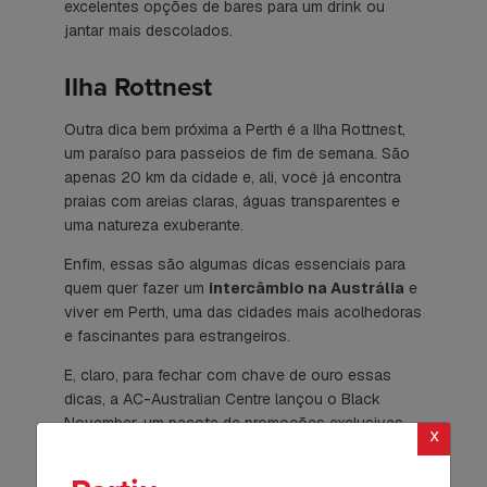
excelentes opções de bares para um drink ou
jantar mais descolados.
Ilha Rottnest
Outra dica bem próxima a Perth é a Ilha Rottnest,
um paraíso para passeios de fim de semana. São
apenas 20 km da cidade e, ali, você já encontra
praias com areias claras, águas transparentes e
uma natureza exuberante.
Enfim, essas são algumas dicas essenciais para
quem quer fazer um
intercâmbio na Austrália
e
viver em Perth, uma das cidades mais acolhedoras
e fascinantes para estrangeiros.
E, claro, para fechar com chave de ouro essas
dicas, a AC-Australian Centre lançou o Black
November, um pacote de promoções exclusivas
x
para o mês voltado para quem
quer estudar
fora
.
Não perca a chance e garanta a sua vaga!