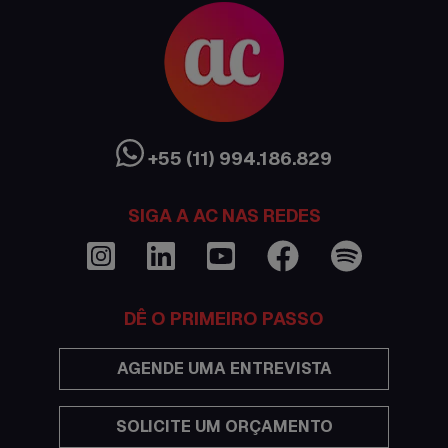
Austrália
Canada
Ciência sem Fronteiras
Cultura Austrália
+55 (11) 994.186.829
Curso de inglês no exterior
SIGA A AC NAS REDES
Dicas
Documentações e visto
DÊ O PRIMEIRO PASSO
Economia
AGENDE UMA ENTREVISTA
Estudar no exterior
SOLICITE UM ORÇAMENTO
Eventos