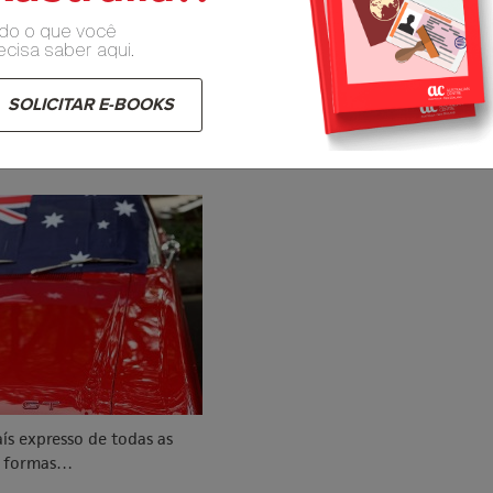
do o que você
ecisa saber aqui.
SOLICITAR E-BOOKS
ão e orgulho de ser
ano (mesmo que por
enas um ano)
ís expresso de todas as
formas…