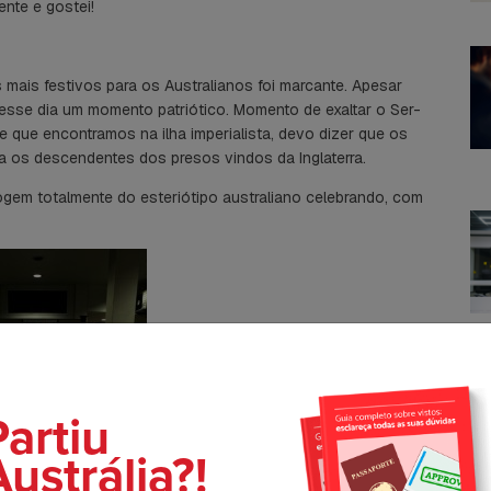
ente e gostei!
mais festivos para os Australianos foi marcante. Apesar
esse dia um momento patriótico. Momento de exaltar o Ser-
le que encontramos na ilha imperialista, devo dizer que os
a os descendentes dos presos vindos da Inglaterra.
ogem totalmente do esteriótipo australiano celebrando, com
C
Partiu
ustrália?!