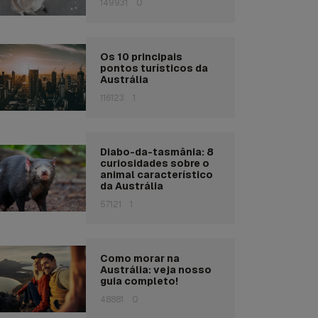
149931
0
Os 10 principais
pontos turísticos da
Austrália
116123
1
Diabo-da-tasmânia: 8
curiosidades sobre o
animal característico
da Austrália
57121
1
Como morar na
Austrália: veja nosso
guia completo!
48881
0