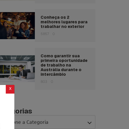
Conheça os 2
melhores lugares para
trabalhar no exterior
5857
0
Como garantir sua
primeira oportunidade
de trabalho na
Austrália durante o
intercâmbio
803
0
x
ategorias