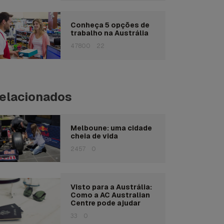
Conheça 5 opções de
trabalho na Austrália
47800
22
elacionados
Melboune: uma cidade
cheia de vida
2457
0
Visto para a Austrália:
Como a AC Australian
Centre pode ajudar
33
0