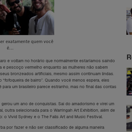
 ser exatamente quem você
é…
R
laro e voltam no horário que normalmente estaríamos saindo
seca e pescoço vermelho enquanto as mulheres não sabem
 seus bronzeados artificiais, mesmo assim continuam lindas.
lo “fofoqueira de bairro”. Quando você menos espera, eles
é para um brasileiro parece estranho, mas no final das contas
ro gerou um ano de conquistas. Sai do amadorismo e virei um
al, outra selecionada para o Warringah Art Exhibition, além de
: o Vivid Sydney e o The Falls Art and Music Festival.
arba por fazer e não ser classificado de alguma maneira