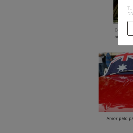
Tu
pr
Celebraç
australi
ap
Amor pelo pa