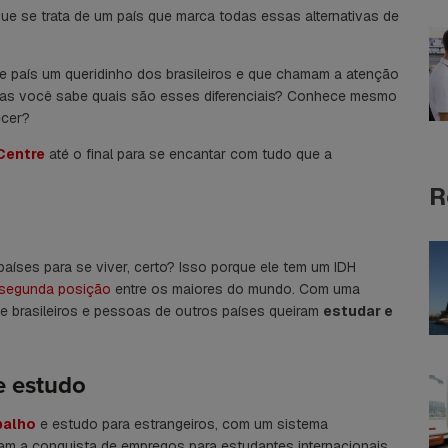
que se trata de um país que marca todas essas alternativas de
e país um queridinho dos brasileiros e que chamam a atenção
Mas você sabe quais são esses diferenciais? Conhece mesmo
ecer?
Centre
até o final para se encantar com tudo que a
R
aíses para se viver, certo? Isso porque ele tem um IDH
 segunda posição
entre os maiores do mundo. Com uma
ue brasileiros e pessoas de outros países queiram
estudar e
e estudo
balho
e estudo para estrangeiros, com um sistema
litam a conquista de empregos para estudantes internacionais.