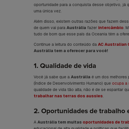
oportunidade para a conquista desse objetivo, já 
uma única vez.
Além disso, existem outras razões que fazem dess
de quem vai para
Austrália
fazer
intercâmbio
. 
tudo de bom que esse país da Oceania têm a ofer
Continue a leitura do conteúdo da
AC Australian 
Austrália tem a oferecer para você!
1. Qualidade de vida
Você já sabe que a
Austrália
é um dos melhores p
(Índice de Desenvolvimento Humano) que
ocupa a
qualidade de vida tão alta, não é de se espantar q
trabalhar nas terras dos aussies
.
2. Oportunidades de trabalho 
A
Austrália tem muitas
oportunidades de tra
educacional de alta qualidade e políticas que faci