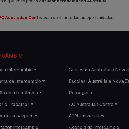
rantir que você possa
estudar e trabalhar na Austrália
AC Australian Centre
para conferir todas as oportunidades
RCÂMBIO
seu intercâmbio
Cursos na Austrália e Nova 
ama de Intercâmbio
Escolas: Austrália e Nova Z
ão de Intercâmbio
Passagens
ar e Trabalhar
AC Australian Centre
para sua viagem
ATN Universities
fazer intercâmbio
Agência de Intercâmbio