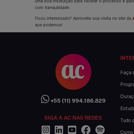
uma boa instituição para facilitar o processo e ga
com tranquilidade.
Ficou interessado? Aproveite sua visita no site da
que podemos!
INTE
Faça 
Progr
Duraç
+55 (11) 994.186.829
Estud
SIGA A AC NAS REDES
Tudo 
Como 