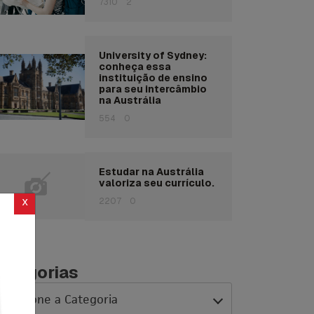
7310
2
University of Sydney:
conheça essa
instituição de ensino
para seu intercâmbio
na Austrália
554
0
Estudar na Austrália
valoriza seu currículo.
x
2207
0
ategorias