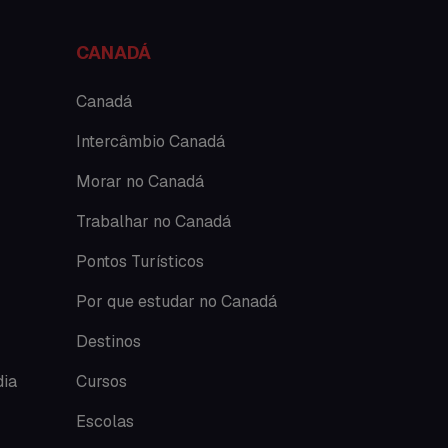
Nova Zelândia
CANADÁ
O que acontece em Perth
Canadá
O que acontece na AC
Intercâmbio Canadá
Morar no Canadá
Passeios
Trabalhar no Canadá
Promoções
Pontos Turísticos
Roteiros
Por que estudar no Canadá
Seguro viagem
Destinos
Time Lapses
dia
Cursos
Escolas
Trabalhar no exterior