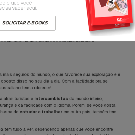
do o que você
ecisa saber aqui.
SOLICITAR E-BOOKS
s, o que facilita bem a transição para
estudar e trabalhar
 muito diversificada e acolhedora, o que aumenta as chances
so sem falar na diversidade de escolas abertas a
 mais seguros do mundo, o que favorece sua exploração e é
o oposto disso no seu dia a dia. Com a facilidade pra se
australiano tem a oferecer!
 atrair turistas e
intercambistas
do mundo inteiro,
gurança e da facilidade com o idioma. Porém, se você gosta
m busca de
estudar e trabalhar
em outro país, também tem
io
têm tudo a ver, dependendo apenas que você encontre