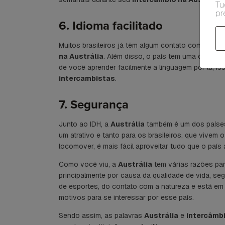
Tu
pr
6. Idioma facilitado
Muitos brasileiros já têm algum contato com o inglê
na Austrália
. Além disso, o país tem uma cultura
de você aprender facilmente a linguagem por lá, is
intercambistas
.
7. Segurança
Junto ao IDH, a
Austrália
também é um dos países
um atrativo e tanto para os brasileiros, que vivem 
locomover, é mais fácil aproveitar tudo que o país 
Como você viu, a
Austrália
tem várias razões para
principalmente por causa da qualidade de vida, se
de esportes, do contato com a natureza e está e
motivos para se interessar por esse país.
Sendo assim, as palavras
Austrália
e
intercâmb