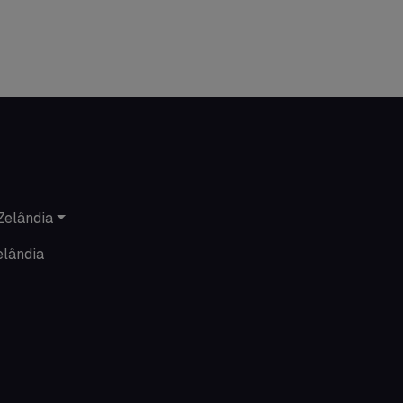
Economia
Estudar no exterior
Eventos
Festas
Histórias de intercâmbio
Zelândia
Hospedagem
elândia
Imigração Austrália
Informações gerais
Intercâmbio de férias
Minhas histórias na Austrália