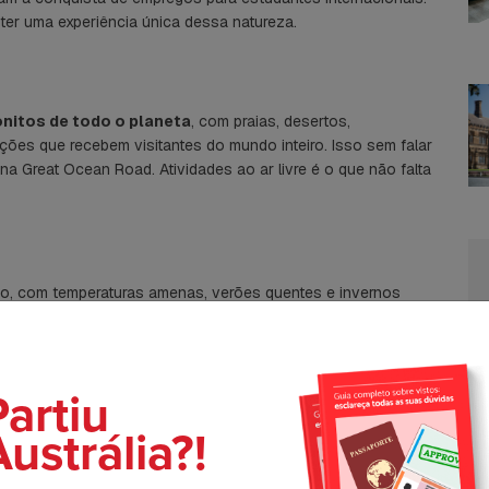
 ter uma experiência única dessa natureza.
onitos de todo o planeta
, com praias, desertos,
ações que recebem visitantes do mundo inteiro. Isso sem falar
na Great Ocean Road. Atividades ao ar livre é o que não falta
no, com temperaturas amenas, verões quentes e invernos
isagens naturais maravilhosas, fomenta a cultura da prática
rticiparem desse costume.
Partiu
C
ustrália?!
sileiros que querem
fazer intercâmbio na austrália são
unidade de trabalhar uma determinada quantidade de horas