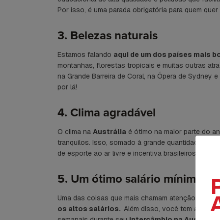
Por isso, é uma parada obrigatória para quem quer
3. Belezas naturais
Estamos falando
aqui de um dos países mais b
montanhas, florestas tropicais e muitas outras atr
na Grande Barreira de Coral, na Ópera de Sydney e 
por lá!
4. Clima agradável
O clima na
Austrália
é ótimo na maior parte do a
tranquilos. Isso, somado à grande quantidade de pa
de esporte ao ar livre e incentiva brasileiros a pa
5. Um ótimo salário mínimo
A
Uma das coisas que mais chamam atenção dos bra
os altos salários.
Além disso, você tem a oport
semanais durante seu
intercâmbio na Austrália.