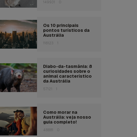
149931
0
Os 10 principais
pontos turísticos da
Austrália
116123
1
Diabo-da-tasmânia: 8
curiosidades sobre o
animal característico
da Austrália
57121
1
Como morar na
Austrália: veja nosso
guia completo!
48881
0