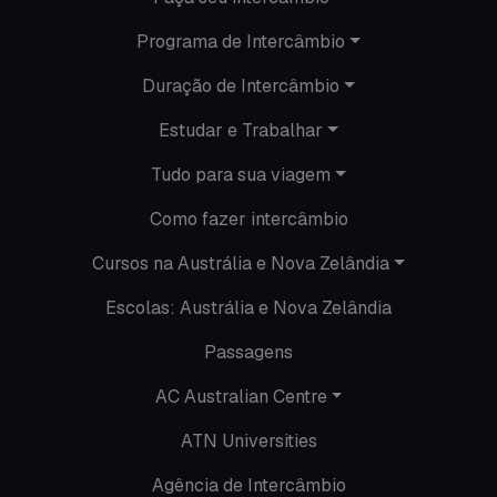
Programa de Intercâmbio
Minhas histórias na Austrália
Duração de Intercâmbio
Nova Zelândia
Estudar e Trabalhar
O que acontece em Perth
Tudo para sua viagem
O que acontece na AC
Como fazer intercâmbio
Passeios
Cursos na Austrália e Nova Zelândia
Escolas: Austrália e Nova Zelândia
Promoções
Passagens
Roteiros
AC Australian Centre
Seguro viagem
ATN Universities
Time Lapses
Agência de Intercâmbio