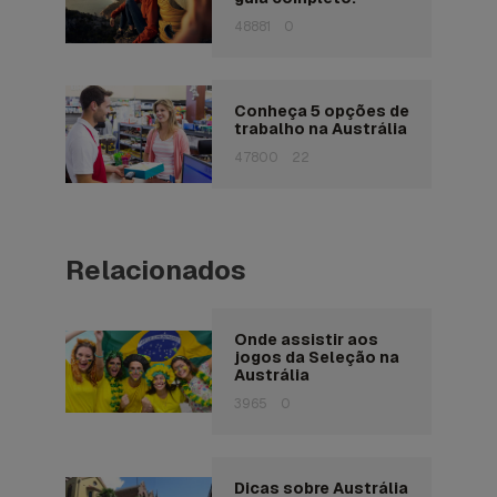
48881
0
Conheça 5 opções de
trabalho na Austrália
47800
22
Relacionados
Onde assistir aos
jogos da Seleção na
Austrália
3965
0
Dicas sobre Austrália