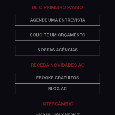
Documentações e visto
DÊ O PRIMEIRO PASSO
Economia
AGENDE UMA ENTREVISTA
Estudar no exterior
SOLICITE UM ORÇAMENTO
Eventos
NOSSAS AGÊNCIAS
Festas
Histórias de intercâmbio
RECEBA NOVIDADES AC
Hospedagem
EBOOKS GRATUITOS
BLOG AC
Imigração Austrália
Informações gerais
INTERCÂMBIO
Intercâmbio de férias
Faça seu intercâmbio