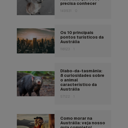
precisa conhecer
149931
0
Os 10 principais
pontos turísticos da
Austrália
116123
1
Diabo-da-tasmânia:
8 curiosidades sobre
o animal
característico da
Austrália
57122
1
Como morar na
Austrália: veja nosso
guia completo!