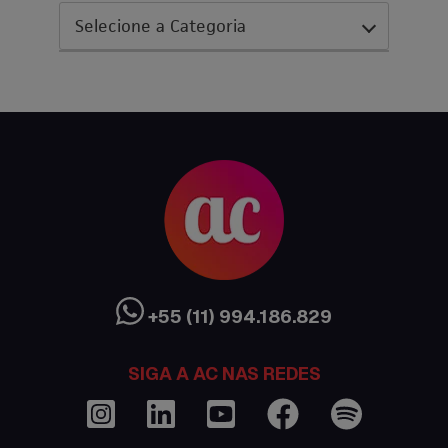
AC Expo
As histórias da nossa equipe
Austrália
Canada
Ciência sem Fronteiras
Cultura Austrália
+55 (11) 994.186.829
Curso de inglês no exterior
SIGA A AC NAS REDES
Dicas