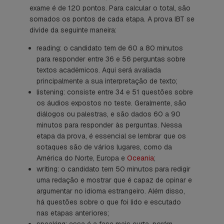
exame é de 120 pontos. Para calcular o total, são
somados os pontos de cada etapa. A prova IBT se
divide da seguinte maneira:
reading
: o candidato tem de 60 a 80 minutos
para responder entre 36 e 56 perguntas sobre
textos acadêmicos. Aqui será avaliada
principalmente a sua interpretação de texto;
listening
: consiste entre 34 e 51 questões sobre
os áudios expostos no teste. Geralmente, são
diálogos ou palestras, e são dados 60 a 90
minutos para responder às perguntas. Nessa
etapa da prova, é essencial se lembrar que os
sotaques são de vários lugares, como da
América do Norte, Europa e
Oceania
;
writing
: o candidato tem 50 minutos para redigir
uma redação e mostrar que é capaz de opinar e
argumentar no idioma estrangeiro. Além disso,
há questões sobre o que foi lido e escutado
nas etapas anteriores;
speaking
: essa é a fase mais curta, porém