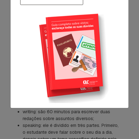
ou conseguir um trabalho. A pontuação vai de 0 a
9, e cada instituição exige uma nota mínima para
aceitar o estudante.
O teste tem o mesmo formato que os outros, a
diferença é que o
speaking
não precisa ser feito
no mesmo dia que o
reading, listening
e
writing
. O
exame é estruturado da seguinte forma:
reading
: são 60 minutos para responder 40
questões referentes a três textos. As questões
são divididas entre múltipla escolha,
preenchimento de lacunas, entre outras;
listening
: também são 40 perguntas sobre
quatro áudios que abordam temas do cotidiano
e de estudos. O candidato tem 40 minutos para
responder;
writing
: são 60 minutos para escrever duas
redações sobre assuntos diversos;
speaking
: ele é dividido em três partes. Primeiro,
o estudante deve falar sobre o seu dia a dia,
depois sobre um tema específico definido pelo