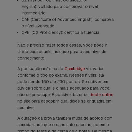
English
): voltado para comprovar o nível
intermediário;
CAE (
Certificate of Advanced English
): comprova
o nível avançado;
CPE: (C2
Proficiency
): certifica a fluência.
Não é preciso fazer todos esses, você pode ir
direto para aquele indicado para o seu nível de
conhecimento.
A pontuação máxima do
Cambridge
vai variar
conforme o tipo do exame. Nesses níveis, ela
pode ser de 160 até 230 pontos. Se estiver em
dúvida sobre qual é o mais adequado para você,
não se preocupe! É possível fazer um
teste online
no site para descobrir qual deles se enquadra em
seu nível.
A duração da prova também muda de acordo com
a modalidade que o candidato escolhe, porém o
tempo do teste é de cerca de 4 horas. Da mesma