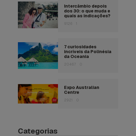
Intercâmbio depois
dos 30: o que muda e
quais as indicações?
9126
1
7 curiosidades
incríveis da Polinésia
da Oceania
20467
0
Expo Australian
Centre
2921
0
Categorias