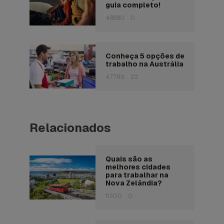
guia completo!
48880
0
Conheça 5 opções de
trabalho na Austrália
47799
22
Relacionados
Quais são as
melhores cidades
para trabalhar na
Nova Zelândia?
11300
0