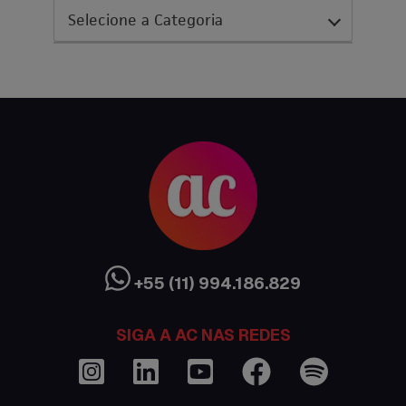
AC Expo
As histórias da nossa equipe
Austrália
Canada
Ciência sem Fronteiras
Cultura Austrália
+55 (11) 994.186.829
Curso de inglês no exterior
SIGA A AC NAS REDES
Dicas