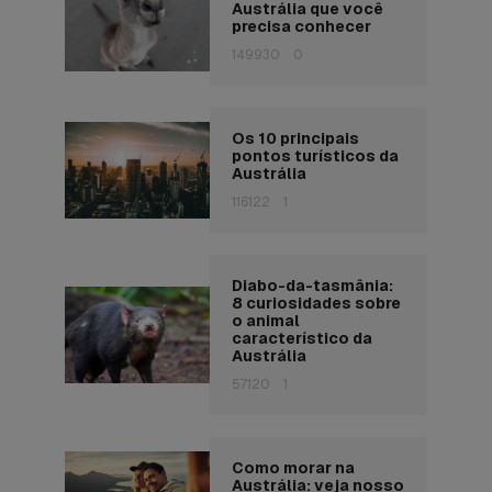
Austrália que você
precisa conhecer
149930
0
Os 10 principais
pontos turísticos da
Austrália
116122
1
Diabo-da-tasmânia:
8 curiosidades sobre
o animal
característico da
Austrália
57120
1
Como morar na
Austrália: veja nosso