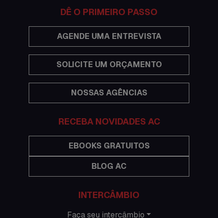
Documentações e visto
DÊ O PRIMEIRO PASSO
Economia
AGENDE UMA ENTREVISTA
Estudar no exterior
SOLICITE UM ORÇAMENTO
Eventos
NOSSAS AGÊNCIAS
Festas
Histórias de intercâmbio
RECEBA NOVIDADES AC
Hospedagem
EBOOKS GRATUITOS
BLOG AC
Imigração Austrália
Informações gerais
INTERCÂMBIO
Intercâmbio de férias
Faça seu intercâmbio