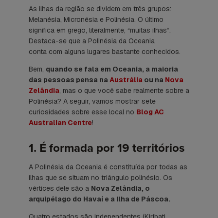
As ilhas da região se dividem em três grupos:
Melanésia, Micronésia e Polinésia. O último
significa em grego, literalmente, “muitas ilhas”.
Destaca-se que a Polinésia da Oceania
conta com alguns lugares bastante conhecidos.
Bem,
quando se fala em Oceania, a maioria
das pessoas pensa na
Austrália
ou na
Nova
Zelândia
, mas o que você sabe realmente sobre a
Polinésia? A seguir, vamos mostrar sete
curiosidades sobre esse local no
Blog AC
Australian Centre
!
1. É formada por 19 territórios
A Polinésia da Oceania é constituída por todas as
ilhas que se situam no triângulo polinésio. Os
vértices dele são a
Nova Zelândia, o
arquipélago do Havaí e a Ilha de Páscoa.
Quatro estados são independentes (Kiribati,