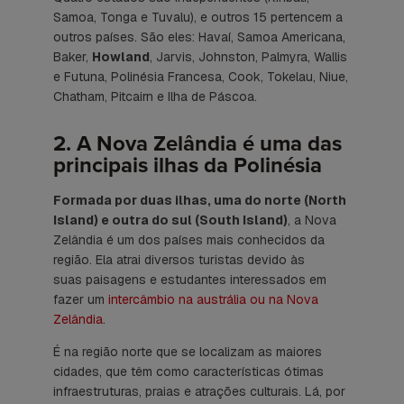
Samoa, Tonga e Tuvalu), e outros 15 pertencem a
outros países. São eles: Havaí, Samoa Americana,
Baker,
Howland
, Jarvis, Johnston, Palmyra, Wallis
e Futuna, Polinésia Francesa, Cook, Tokelau, Niue,
Chatham, Pitcairn e Ilha de Páscoa.
2. A Nova Zelândia é uma das
principais ilhas da Polinésia
Formada por duas ilhas, uma do norte (
North
Island
) e outra do sul (
South Island
)
, a Nova
Zelândia é um dos países mais conhecidos da
região. Ela atrai diversos turistas devido às
suas paisagens e estudantes interessados em
fazer um
intercâmbio na austrália ou na Nova
Zelândia
.
É na região norte que se localizam as maiores
cidades, que têm como características ótimas
infraestruturas, praias e atrações culturais. Lá, por