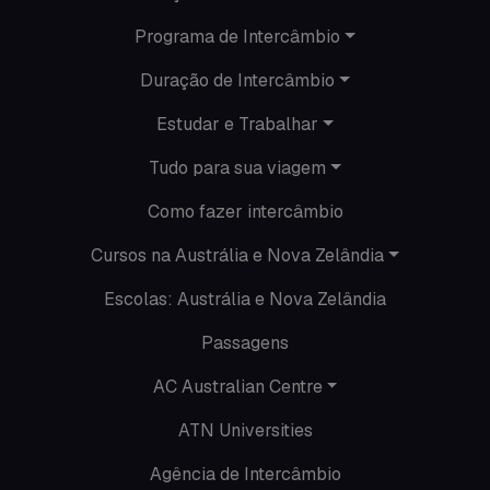
Programa de Intercâmbio
Minhas histórias na Austrália
Duração de Intercâmbio
Nova Zelândia
Estudar e Trabalhar
O que acontece em Perth
Tudo para sua viagem
O que acontece na AC
Como fazer intercâmbio
Passeios
Cursos na Austrália e Nova Zelândia
Escolas: Austrália e Nova Zelândia
Promoções
Passagens
Roteiros
AC Australian Centre
Seguro viagem
ATN Universities
Time Lapses
Agência de Intercâmbio