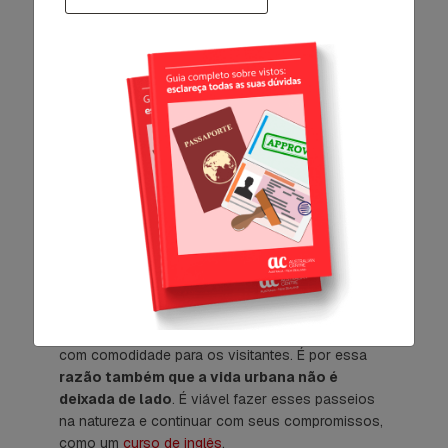
praticados por lá. De fato, o país é conhecido por
suas belezas naturais e aventuras, mas, como
vimos até aqui, há vários lugares na Oceania
favoráveis à prática de exercícios, como velejar e
surfar.
A
Polinésia tem muitos destinos em que
você é capaz de aprender esses esportes,
além de mergulhar e escalar alguns dos
lugares mais bonitos do mundo
. O melhor é
que todas essas atividades são feitas de maneira
segura, pois há estrutura para que elas sejam
realizadas.
Além disso, como o turismo é uma das ocupações
mais importantes da região, ela oferece tudo isso
com comodidade para os visitantes. É por essa
razão também que a vida urbana não é
deixada de lado
. É viável fazer esses passeios
na natureza e continuar com seus compromissos,
como um
curso de inglês
.