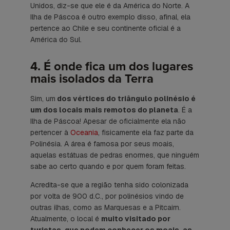
Unidos, diz-se que ele é da América do Norte. A
Ilha de Páscoa é outro exemplo disso, afinal, ela
pertence ao Chile e seu continente oficial é a
América do Sul.
4. É onde fica um dos lugares
mais isolados da Terra
Sim, um
dos vértices do triângulo polinésio é
um dos locais mais remotos do planeta
. É a
Ilha de Páscoa! Apesar de oficialmente ela não
pertencer à
Oceania
, fisicamente ela faz parte da
Polinésia. A área é famosa por seus moais,
aquelas estátuas de pedras enormes, que ninguém
sabe ao certo quando e por quem foram feitas.
Acredita-se que a região tenha sido colonizada
por volta de 900 d.C., por polinésios vindo de
outras ilhas, como as Marquesas e a Pitcairn.
Atualmente, o local é
muito visitado por
turistas, que podem conhecer os moais, as