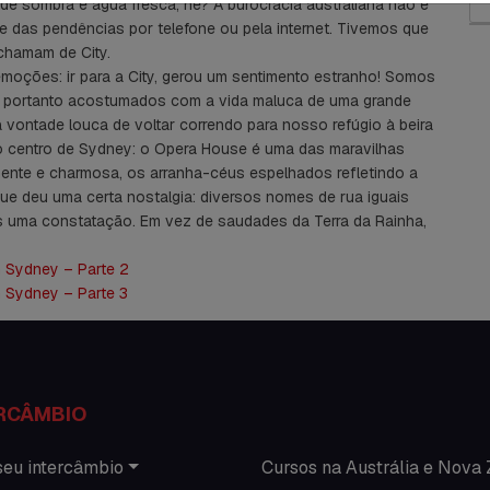
r de sombra e água fresca, né? A burocracia australiana não é
e das pendências por telefone ou pela internet. Tivemos que
chamam de City.
 emoções: ir para a City, gerou um sentimento estranho! Somos
, portanto acostumados com a vida maluca de uma grande
vontade louca de voltar correndo para nosso refúgio à beira
o centro de Sydney: o Opera House é uma das maravilhas
nente e charmosa, os arranha-céus espelhados refletindo a
que deu uma certa nostalgia: diversos nomes de rua iguais
as uma constatação. Em vez de saudades da Terra da Rainha,
m Sydney – Parte 2
m Sydney – Parte 3
RCÂMBIO
seu intercâmbio
Cursos na Austrália e Nova 