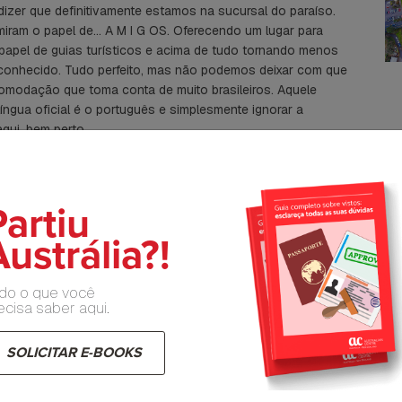
izer que definitivamente estamos na sucursal do paraíso.
am o papel de… A M I G OS. Oferecendo um lugar para
pel de guias turísticos e acima de tudo tornando menos
esconhecido. Tudo perfeito, mas não podemos deixar com que
omodação que toma conta de muito brasileiros. Aquele
gua oficial é o português e simplesmente ignorar a
qui, bem perto.
com pique para tomar uma cerveja em um pub e conhecer a
anly, primeira praia do litoral norte de Sydney. Praia bela,
praia conhecida pela grande quantidade de brazucas. Banho de
Partiu
na praia. Tem algo mais prazeroso do que comer carne,
ustrália?!
isual maravilhoso? Me desculpem os vegetarianos, mas para
nsaram naquele estereótipo de farofeiro, acalmem-se! Por
em deixar nenhum vestígio da farofa para trás.
do o que você
ecisa saber aqui.
e. Assumimos um easy rider de parar onde o cenário chamasse
 a próxima. Neste esquema – sem destino -conhecemos as
hale Beach. Não vou falar sobre as praias, observem as fotos
SOLICITAR E-BOOKS
C
vemos que resolver algumas questões burocráticas para nos