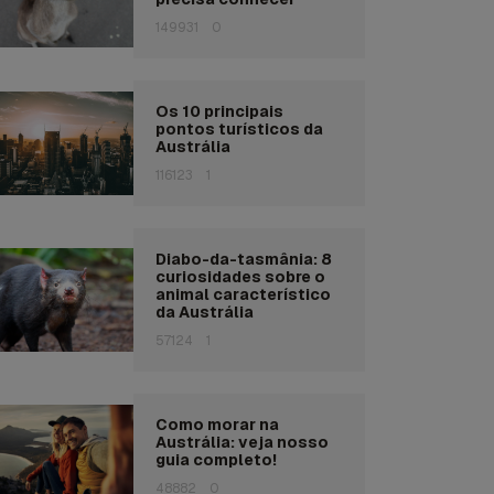
149931
0
Os 10 principais
pontos turísticos da
Austrália
116123
1
Diabo-da-tasmânia: 8
curiosidades sobre o
animal característico
da Austrália
57124
1
Como morar na
Austrália: veja nosso
guia completo!
48882
0