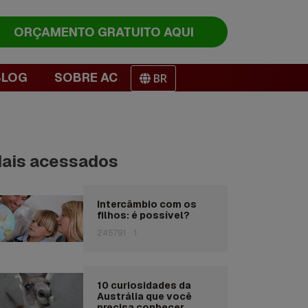
ORÇAMENTO
GRATUITO AQUI
BLOG
SOBRE AC
BR
ais acessados
Intercâmbio com os
filhos: é possível?
245791
1
10 curiosidades da
Austrália que você
precisa conhecer