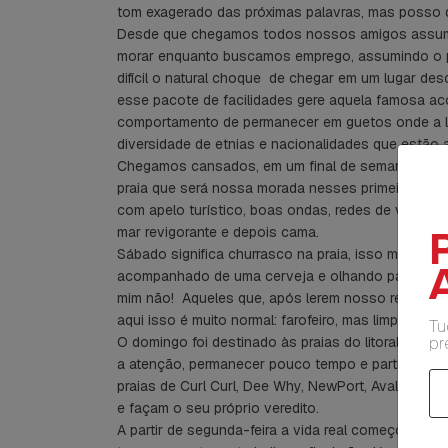
tom exagerado das próximas palavras, mas posso d
Desde que chegamos todos nossos amigos assumir
morar enquanto buscamos emprego, assumindo o pa
difícil o natural choque de chegar em um lugar d
esse pacote de facilidades gere aquela famosa ac
comportamento de permanecer em guetos onde a lín
diversidade de etnias e nacionalidades que estão a
Chegamos cansados, em um final de semana, mas 
praia que será nossa morada nesses primeiros dias. M
com apelo turístico, boas ondas, redes de vôlei; 
mar revigorante e depois cama.
Sábado significa churrasco na praia, isso mesmo, 
A
acompanhado de uma cerveja e olhando para um v
mim não! Aqueles que, após lerem nosso relato, pe
aqui isso é muito normal: farofeiro, mas limpinho, s
Tu
pr
O domingo foi destinado às praias do litoral nort
a atenção, permanecer pouco tempo e partir para
praias de Curl Curl, Dee Why, NewPort, Avalon e W
e façam o seu próprio veredito.
A partir de segunda-feira a vida real começou. Ti