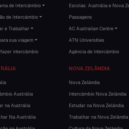
ama de Intercâmbio
Escolas: Austrália e Nova Z
ão de Intercâmbio
Passagens
ar e Trabalhar
AC Australian Centre
para sua viagem
ATN Universities
fazer intercâmbio
Agência de Intercâmbio
RÁLIA
NOVA ZELÂNDIA
lia
Nova Zelândia
âmbio Austrália
Intercâmbio Nova Zelândia
r na Austrália
Estudar na Nova Zelândia
lhar Na Austrália
Trabalhar na Nova Zelândia
ção na Austrália
Cultura da Nova Zelândia