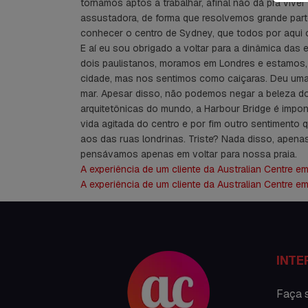
tornamos aptos a trabalhar, afinal não dá pra vive
assustadora, de forma que resolvemos grande part
conhecer o centro de Sydney, que todos por aqui 
E aí eu sou obrigado a voltar para a dinâmica das
dois paulistanos, moramos em Londres e estamos
cidade, mas nos sentimos como caiçaras. Deu uma 
mar. Apesar disso, não podemos negar a beleza d
arquitetônicas do mundo, a Harbour Bridge é impo
vida agitada do centro e por fim outro sentimento 
aos das ruas londrinas. Triste? Nada disso, apen
pensávamos apenas em voltar para nossa praia.
A experiência de um cliente da Australian Centre e
A experiência de um cliente da Australian Centre e
INTE
Faça 