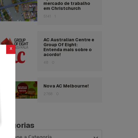
mercado de trabalho
em Christchurch
5141
1
AC Australian Centre e
Group Of Eight:
x
Entenda mais sobre o
acordo!
48
0
Nova AC Melbourne!
2768
0
ategorias