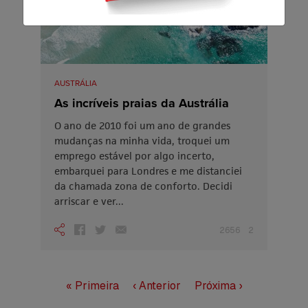
AUSTRÁLIA
As incríveis praias da Austrália
O ano de 2010 foi um ano de grandes
mudanças na minha vida, troquei um
emprego estável por algo incerto,
embarquei para Londres e me distanciei
da chamada zona de conforto. Decidi
arriscar e ver...
2656
2
« Primeira
‹ Anterior
Próxima ›