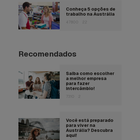
Conheça 5 opções de
trabalho na Austrália
47800
22
Recomendados
Saiba como escolher
a melhor empresa
para fazer
intercâmbio!
7310
2
Você está preparado
para viver na
Austrália? Descubra
aqui!