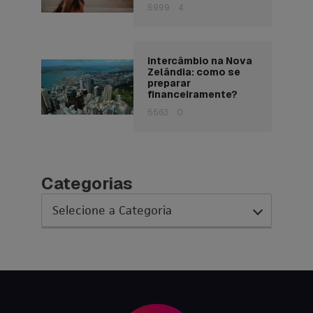
5999
4
Intercâmbio na Nova
Zelândia: como se
preparar
financeiramente?
5563
0
Categorias
AC Expo
As histórias da nossa equipe
Austrália