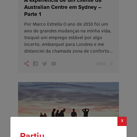
Australian Centre em Sydney –
Parte 1
Por Marco Estrella O ano de 2010 foi um
ano de grandes mudanças na minha vida,
troquei um emprego estável por algo
incerto, embarquei para Londres e me
distanciei da chamada zona de conforto...
2450
0
x
Partiu