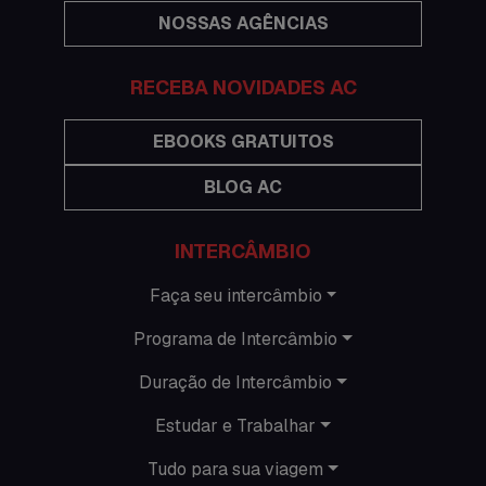
NOSSAS AGÊNCIAS
Festas
Histórias de intercâmbio
RECEBA NOVIDADES AC
Hospedagem
EBOOKS GRATUITOS
BLOG AC
Imigração Austrália
Informações gerais
INTERCÂMBIO
Intercâmbio de férias
Faça seu intercâmbio
Programa de Intercâmbio
Minhas histórias na Austrália
Duração de Intercâmbio
Nova Zelândia
Estudar e Trabalhar
O que acontece em Perth
Tudo para sua viagem