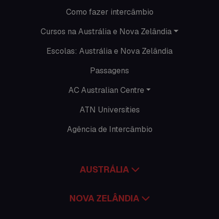
O que acontece na AC
Como fazer intercâmbio
Passeios
Cursos na Austrália e Nova Zelândia
Escolas: Austrália e Nova Zelândia
Promoções
Passagens
Roteiros
AC Australian Centre
Seguro viagem
ATN Universities
Time Lapses
Agência de Intercâmbio
Trabalhar no exterior
AUSTRÁLIA
NOVA ZELÂNDIA