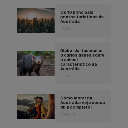
Os 10 principais
pontos turísticos da
Austrália
116123
1
Diabo-da-tasmânia:
8 curiosidades sobre
o animal
característico da
Austrália
57121
1
Como morar na
Austrália: veja nosso
guia completo!
48881
0