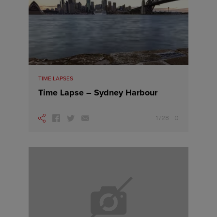
Intercâmbio
para
Austrália,
Nova
Zelândia
TIME LAPSES
e
Time Lapse – Sydney Harbour
Canadá
1728
0