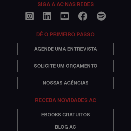
Curso de inglês no exterior
SIGA A AC NAS REDES
Dicas
Documentações e visto
DÊ O PRIMEIRO PASSO
Economia
AGENDE UMA ENTREVISTA
Estudar no exterior
SOLICITE UM ORÇAMENTO
Eventos
NOSSAS AGÊNCIAS
Festas
Histórias de intercâmbio
RECEBA NOVIDADES AC
Hospedagem
EBOOKS GRATUITOS
BLOG AC
Imigração Austrália