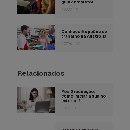
guia completo!
48880
0
Conheça 5 opções de
trabalho na Austrália
47799
22
Relacionados
Pós Graduação:
como iniciar a sua no
exterior?
3086
0