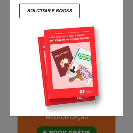
Como deu para perceber, ao compararmos Brasil x
SOLICITAR E-BOOKS
Austrália, encontramos diversas características
que esses dois países têm em comum. Não é à
toa que tantos
brasileiros
decidem fazer
intercâmbio
na terra dos cangurus
, porque ela,
mesmo do outro lado do mundo, lembra bastante a
nossa casa. Para completar, é uma nação
marcada pela segurança, políticas sociais
inclusivas e a qualidade de vida dos cidadãos. Ou
seja, estudar lá é, sem dúvidas, uma experiência
incrível!