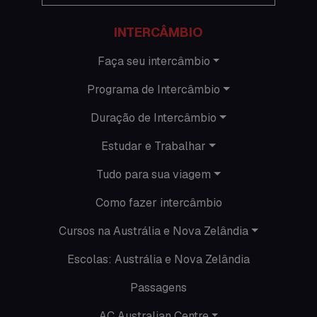
Informações gerais
INTERCÂMBIO
Intercâmbio de férias
Faça seu intercâmbio
Programa de Intercâmbio
Minhas histórias na Austrália
Duração de Intercâmbio
Nova Zelândia
Estudar e Trabalhar
O que acontece em Perth
Tudo para sua viagem
O que acontece na AC
Como fazer intercâmbio
Passeios
Cursos na Austrália e Nova Zelândia
Escolas: Austrália e Nova Zelândia
Promoções
Passagens
Roteiros
AC Australian Centre