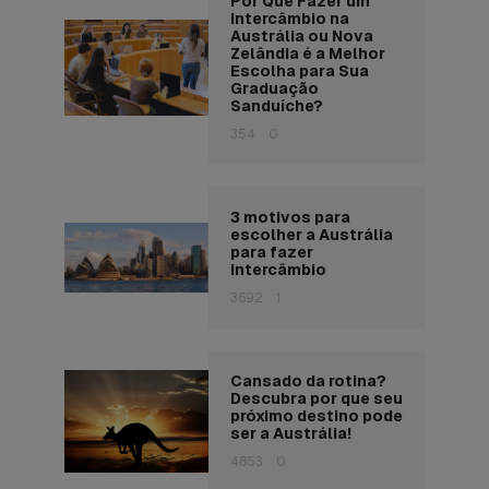
Por Que Fazer um
Intercâmbio na
Austrália ou Nova
Zelândia é a Melhor
Escolha para Sua
Graduação
Sanduíche?
354
0
3 motivos para
escolher a Austrália
para fazer
intercâmbio
3692
1
Cansado da rotina?
Descubra por que seu
próximo destino pode
ser a Austrália!
4853
0