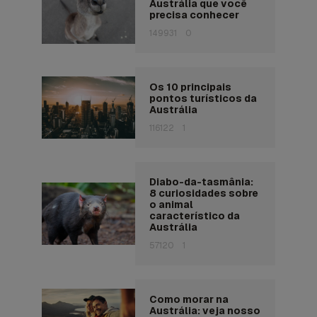
Austrália que você
precisa conhecer
149931
0
Os 10 principais
pontos turísticos da
Austrália
116122
1
Diabo-da-tasmânia:
8 curiosidades sobre
o animal
característico da
Austrália
57120
1
Como morar na
Austrália: veja nosso