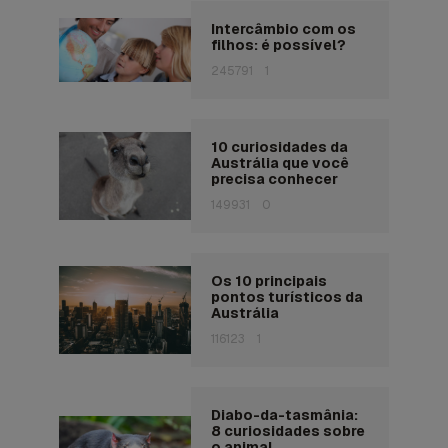
Intercâmbio com os
filhos: é possível?
245791
1
10 curiosidades da
Austrália que você
precisa conhecer
149931
0
Os 10 principais
pontos turísticos da
Austrália
116123
1
Diabo-da-tasmânia:
8 curiosidades sobre
o animal