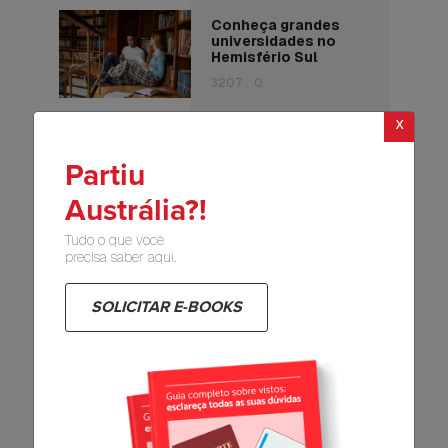
Conheça grandes
universidades no
Hemisfério Sul
3207
0
x
Quer saber porque
Partiu
fazer uma faculdade
na Nova Zelândia
Austrália?!
pode mudar sua
vida?
Tudo o que você
588
0
precisa saber aqui.
SOLICITAR E-BOOKS
Curso vocacional
(VET): o que é e quais
as vantagens?
610
0