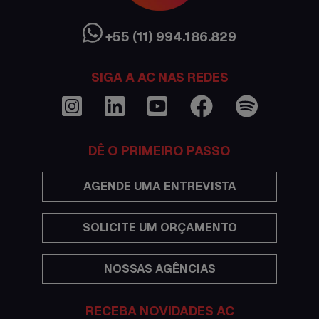
Ciência sem Fronteiras
Cultura Austrália
+55 (11) 994.186.829
Curso de inglês no exterior
SIGA A AC NAS REDES
Dicas
Documentações e visto
DÊ O PRIMEIRO PASSO
Economia
AGENDE UMA ENTREVISTA
Estudar no exterior
SOLICITE UM ORÇAMENTO
Eventos
NOSSAS AGÊNCIAS
Festas
Histórias de intercâmbio
RECEBA NOVIDADES AC