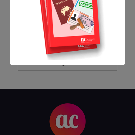
Começo do ano é
época de planejar
seu intercâmbio
2347
0
Categorias
AC Expo
As histórias da nossa equipe
Austrália
Canada