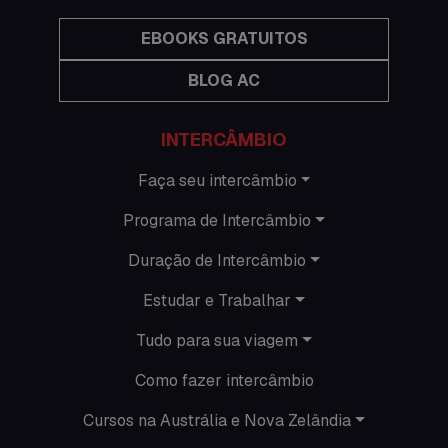
Hospedagem
EBOOKS GRATUITOS
BLOG AC
Imigração Austrália
Informações gerais
INTERCÂMBIO
Intercâmbio de férias
Faça seu intercâmbio
Programa de Intercâmbio
Minhas histórias na Austrália
Duração de Intercâmbio
Nova Zelândia
Estudar e Trabalhar
O que acontece em Perth
Tudo para sua viagem
O que acontece na AC
Como fazer intercâmbio
Passeios
Cursos na Austrália e Nova Zelândia