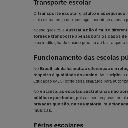
Transporte escolar
O
transporte escolar gratuito é assegurado 
mais distantes, o que, em regra, acontece apenas 
Nesse quesito, a
Austrália não é muito diferen
fornece transporte apenas para os casos de
uma instituição de ensino próxima ao bairro que o 
Funcionamento das escolas púb
No
Brasil, ainda há muitas diferenças em rela
respeito à qualidade do ensino
. As disciplinas
Educação (MEC) exige essa similitude para autoriza
No
entanto, as escolas australianas não apr
pública e particular
, pois ambas preparam os al
privadas que são, na sua maioria, relacionad
músicas
.
Férias escolares