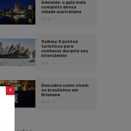
Adelaide: o guia mais
completo dessa
cidade australiana
12938
0
Sydney: 5 pontos
turísticos para
conhecer durante seu
intercâmbio
1109
0
Descubra como vivem
x
os brasileiros em
Brisbane
6015
0