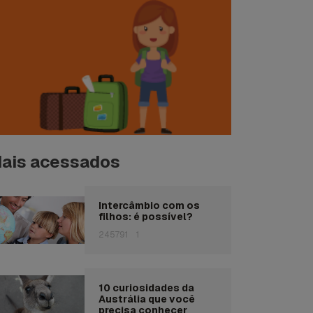
ais acessados
Intercâmbio com os
filhos: é possível?
245791
1
10 curiosidades da
Austrália que você
precisa conhecer