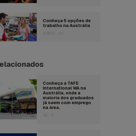
Conheça 5 opções de
trabalho na Austrália
47800
22
elacionados
Conheça a TAFE
International WA na
Austrália, onde a
maioria dos graduados
já saem com emprego
na área.
39
0