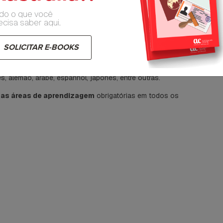
C
ligiosa;
tuguês, matemática, ciências, história e geografia, inglês,
do o que você
ecisa saber aqui.
a e educação moral e religiosa;
isciplinas obrigatórias serão português e matemática. O
aprimoramento acadêmico.
SOLICITAR E-BOOKS
As instituições de ensino valorizam bastante
o
, alemão, árabe, espanhol, japonês, entre outras.
mas áreas de aprendizagem
obrigatórias em todos os