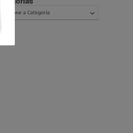
ategorias
AC Expo
As histórias da nossa equipe
Austrália
Canada
Ciência sem Fronteiras
Cultura Austrália
Curso de inglês no exterior
Dicas