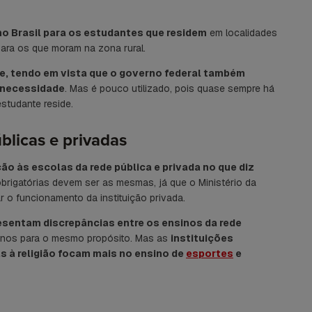
no Brasil para os estudantes que residem
em localidades
para os que moram na zona rural.
te, tendo em vista que o governo federal também
 necessidade
. Mas é pouco utilizado, pois quase sempre há
estudante reside.
licas e privadas
ção às escolas da rede pública e privada no que diz
 obrigatórias devem ser as mesmas, já que o Ministério da
r o funcionamento da instituição privada.
esentam discrepâncias entre os ensinos da rede
unos para o mesmo propósito. Mas as
instituições
as à religião focam mais no ensino de
esportes
e