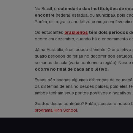
No Brasil, o
calendário das instituições de en
encontre
(federal, estadual ou municipal), pois ca
Porém, em regra, o ano letivo começa em fevereiro 
Os estudantes
brasileiros
têm dois períodos de
ocorre em dezembro, quando há o encerramento do
Já na Austrália, é um pouco diferente. O ano leti
quatro períodos de férias no decorrer dos estudos
semanas de aula (varia conforme a região). Nesse 
ocorre no final de cada ano letivo.
Essas são apenas algumas diferenças da educação n
os sistemas de ensino desses países, pois eles têm
ambos tenham seus pontos positivos e negativos.
Gostou desse conteúdo? Então, acesse o nosso bl
programa
High School
.