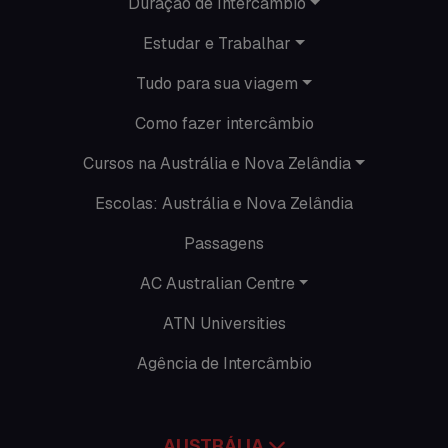
Duração de Intercâmbio
Nova Zelândia
Estudar e Trabalhar
O que acontece em Perth
Tudo para sua viagem
O que acontece na AC
Como fazer intercâmbio
Passeios
Cursos na Austrália e Nova Zelândia
Escolas: Austrália e Nova Zelândia
Promoções
Passagens
Roteiros
AC Australian Centre
Seguro viagem
ATN Universities
Time Lapses
Agência de Intercâmbio
Trabalhar no exterior
AUSTRÁLIA