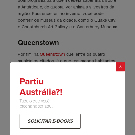
bom programa para quem deseja saber mais sobre
a Antártica e, de quebra, ver animais silvestres da
região. Para encerrar, no inverno, você pode
conferir os museus da cidade, como o Quake City,
o Christchurch Art Gallery e o Canterburry Museum
Queenstown
Por fim, há
Queenstown
que, entre os quatro
municípios citados, é o que tem menos habitantes
x
(aproximadamente 29 mil) e fica próximo a porção
final da
South Island
.
Partiu
Austrália?!
Tudo o que você
precisa saber aqui.
SOLICITAR E-BOOKS