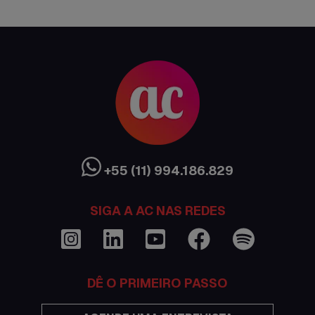
AC Expo
As histórias da nossa equipe
Austrália
Canada
Ciência sem Fronteiras
Cultura Austrália
+55 (11) 994.186.829
Curso de inglês no exterior
SIGA A AC NAS REDES
Dicas
Documentações e visto
DÊ O PRIMEIRO PASSO
Economia