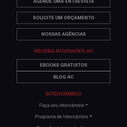
AGENDE UMA ENTREVISTA
Estudar no exterior
SOLICITE UM ORÇAMENTO
Eventos
NOSSAS AGÊNCIAS
Festas
Histórias de intercâmbio
RECEBA NOVIDADES AC
Hospedagem
EBOOKS GRATUITOS
BLOG AC
Imigração Austrália
Informações gerais
INTERCÂMBIO
Intercâmbio de férias
Faça seu intercâmbio
Programa de Intercâmbio
Minhas histórias na Austrália