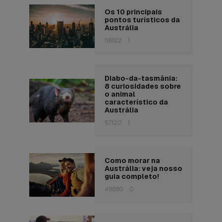
Os 10 principais
pontos turísticos da
Austrália
116122
1
Diabo-da-tasmânia:
8 curiosidades sobre
o animal
característico da
Austrália
57120
1
Como morar na
Austrália: veja nosso
guia completo!
48880
0