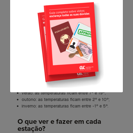
Como é o clima na cidade?
Se em Christchurch o clima era mais temperado do
que nos demais municípios, em Queenstown ele
tende a ser marcado pela falta de um verão
realmente quente e a presença regular da neve
nos meses mais frios do ano. Ou seja, é preciso
se agasalhar bem! Tanto é que as estações do
ano apresentam as seguintes variações:
primavera: as temperaturas ficam entre 5º e 16º;
verão: as temperaturas ficam entre 7º e 19º;
outono: as temperaturas ficam entre 2º e 10º;
inverno: as temperaturas ficam entre -1º e 5º.
O que ver e fazer em cada
estação?