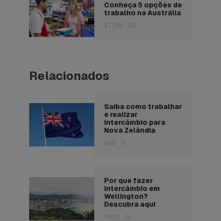
Conheça 5 opções de
trabalho na Austrália
47799
22
Relacionados
Saiba como trabalhar
e realizar
intercâmbio para
Nova Zelândia
648
0
Por que fazer
intercâmbio em
Wellington?
Descubra aqui
3403
0