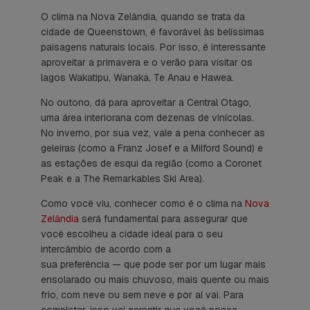
O clima na Nova Zelândia, quando se trata da
cidade de Queenstown, é favorável às belíssimas
paisagens naturais locais. Por isso, é interessante
aproveitar a primavera e o verão para visitar os
lagos Wakatipu, Wanaka, Te Anau e Hawea.
No outono, dá para aproveitar a Central Otago,
uma área interiorana com dezenas de vinícolas.
No inverno, por sua vez, vale a pena conhecer as
geleiras (como a Franz Josef e a Milford Sound) e
as estações de esqui da região (como a Coronet
Peak e a The Remarkables Ski Area).
Como você viu, conhecer como é o clima na
Nova
Zelândia
será fundamental para assegurar que
você escolheu a cidade ideal para o seu
intercâmbio de acordo com a
sua preferência — que pode ser por um lugar mais
ensolarado ou mais chuvoso, mais quente ou mais
frio, com neve ou sem neve e por aí vai. Para
completar, isso vai garantir que você possa