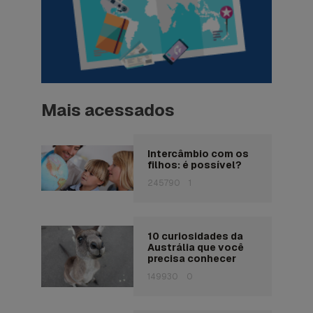
Mais acessados
Intercâmbio com os
filhos: é possível?
245790
1
10 curiosidades da
Austrália que você
precisa conhecer
149930
0