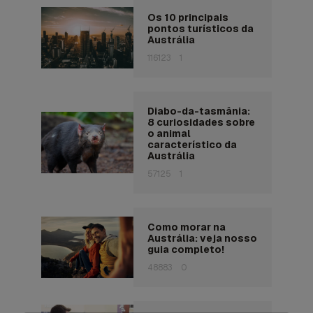
Os 10 principais
pontos turísticos da
Austrália
116123
1
Diabo-da-tasmânia:
8 curiosidades sobre
o animal
característico da
Austrália
57125
1
Como morar na
Austrália: veja nosso
guia completo!
48883
0