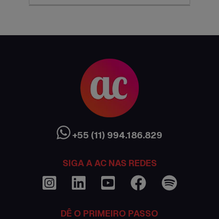
AC Expo
As histórias da nossa equipe
Austrália
Canada
Ciência sem Fronteiras
Cultura Austrália
+55 (11) 994.186.829
Curso de inglês no exterior
SIGA A AC NAS REDES
Dicas
Documentações e visto
DÊ O PRIMEIRO PASSO