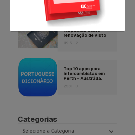
8665
1
5 perguntas e
respostas sobre
renovação de visto
11915
2
Top 10 apps para
intercambistas em
Perth – Austrália.
2581
0
Categorias