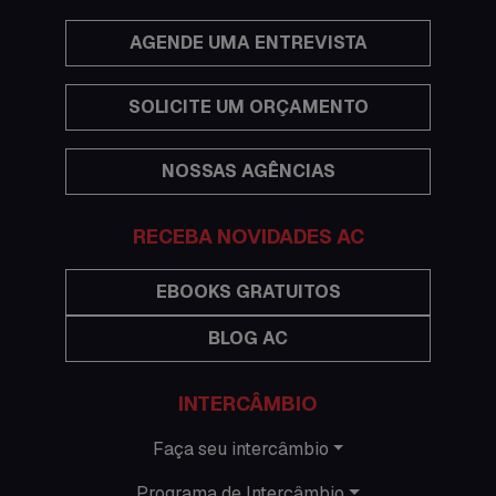
Economia
AGENDE UMA ENTREVISTA
Estudar no exterior
SOLICITE UM ORÇAMENTO
Eventos
NOSSAS AGÊNCIAS
Festas
Histórias de intercâmbio
RECEBA NOVIDADES AC
Hospedagem
EBOOKS GRATUITOS
BLOG AC
Imigração Austrália
Informações gerais
INTERCÂMBIO
Intercâmbio de férias
Faça seu intercâmbio
Programa de Intercâmbio