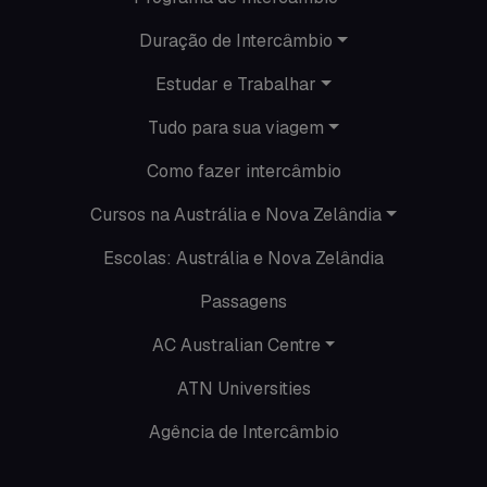
Minhas histórias na Austrália
Duração de Intercâmbio
Nova Zelândia
Estudar e Trabalhar
O que acontece em Perth
Tudo para sua viagem
O que acontece na AC
Como fazer intercâmbio
Passeios
Cursos na Austrália e Nova Zelândia
Escolas: Austrália e Nova Zelândia
Promoções
Passagens
Roteiros
AC Australian Centre
Seguro viagem
ATN Universities
Time Lapses
Agência de Intercâmbio
Trabalhar no exterior