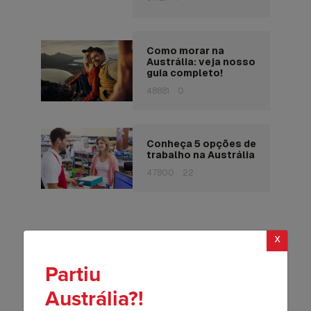
Como morar na
Austrália: veja nosso
guia completo!
48881
0
Conheça 5 opções de
trabalho na Austrália
47800
22
x
Relacionados
Partiu
Austrália?!