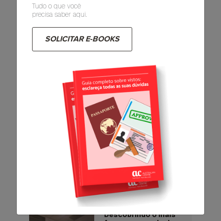
Tudo o que você
Mudanças
precisa saber aqui.
2074
0
SOLICITAR E-BOOKS
Um pouquinho mais
sobre Perth, Western
Australia.
2781
0
Ralando para pagar
as contas.
1859
0
Descobrindo o mais