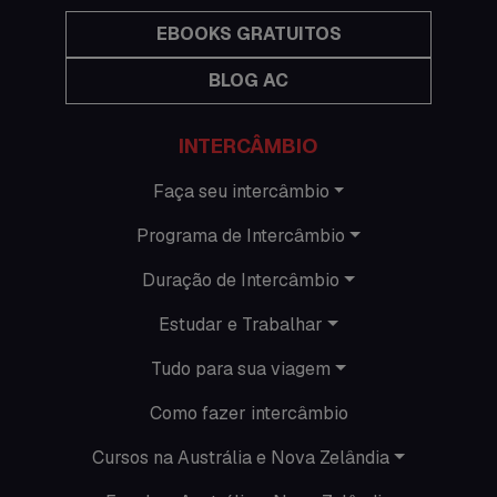
Hospedagem
EBOOKS GRATUITOS
BLOG AC
Imigração Austrália
Informações gerais
INTERCÂMBIO
Intercâmbio de férias
Faça seu intercâmbio
Programa de Intercâmbio
Minhas histórias na Austrália
Duração de Intercâmbio
Nova Zelândia
Estudar e Trabalhar
O que acontece em Perth
Tudo para sua viagem
O que acontece na AC
Como fazer intercâmbio
Passeios
Cursos na Austrália e Nova Zelândia