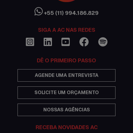
Cultura Austrália
+55 (11) 994.186.829
Curso de inglês no exterior
SIGA A AC NAS REDES
Dicas
Documentações e visto
DÊ O PRIMEIRO PASSO
Economia
AGENDE UMA ENTREVISTA
Estudar no exterior
SOLICITE UM ORÇAMENTO
Eventos
NOSSAS AGÊNCIAS
Festas
Histórias de intercâmbio
RECEBA NOVIDADES AC