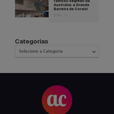
famoso segredo da
Austrália: a Grande
Barreira de Corais!
2799
0
Categorias
AC Expo
As histórias da nossa equipe
Austrália
Canada
Ciência sem Fronteiras