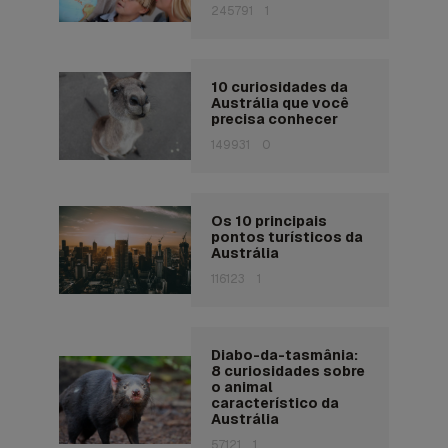
245791
1
10 curiosidades da
Austrália que você
precisa conhecer
149931
0
Os 10 principais
pontos turísticos da
Austrália
116123
1
Diabo-da-tasmânia:
8 curiosidades sobre
o animal
característico da
Austrália
57121
1