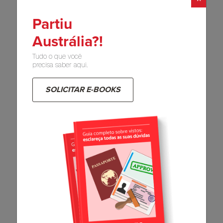
Conheça 5 opções de
trabalho na Austrália
Partiu
47800
22
Austrália?!
Tudo o que você
precisa saber aqui.
Relacionados
SOLICITAR E-BOOKS
5 dicas para realizar
seu intercâmbio na
Austrália
2815
0
Como economizar no
intercâmbio?
Conheça 8 segredos
4708
0