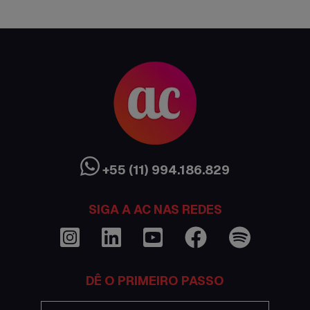
AC Expo
As histórias da nossa equipe
Austrália
Canada
Ciência sem Fronteiras
Cultura Austrália
+55 (11) 994.186.829
Curso de inglês no exterior
SIGA A AC NAS REDES
Dicas
Documentações e visto
DÊ O PRIMEIRO PASSO
Economia