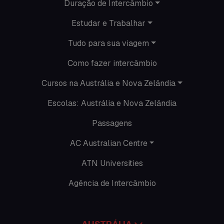
Duração de Intercâmbio
Nova Zelândia
Estudar e Trabalhar
O que acontece em Perth
Tudo para sua viagem
O que acontece na AC
Como fazer intercâmbio
Passeios
Cursos na Austrália e Nova Zelândia
Escolas: Austrália e Nova Zelândia
Promoções
Passagens
Roteiros
AC Australian Centre
Seguro viagem
ATN Universities
Time Lapses
Agência de Intercâmbio
Trabalhar no exterior