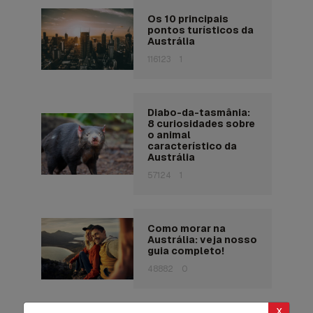
Os 10 principais
pontos turísticos da
Austrália
116123
1
Diabo-da-tasmânia:
8 curiosidades sobre
o animal
característico da
Austrália
57124
1
Como morar na
Austrália: veja nosso
guia completo!
48882
0
x