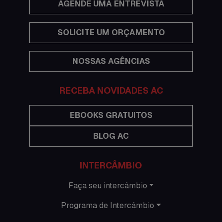
AGENDE UMA ENTREVISTA
Estudar no exterior
SOLICITE UM ORÇAMENTO
Eventos
NOSSAS AGÊNCIAS
Festas
Histórias de intercâmbio
RECEBA NOVIDADES AC
Hospedagem
EBOOKS GRATUITOS
BLOG AC
Imigração Austrália
Informações gerais
INTERCÂMBIO
Intercâmbio de férias
Faça seu intercâmbio
Programa de Intercâmbio
Minhas histórias na Austrália