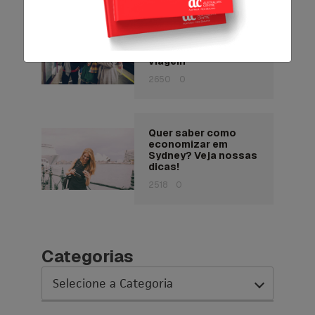
Pensando em
estudar fora? Veja 7
dicas para planejar a
viagem
2650
0
Quer saber como
economizar em
Sydney? Veja nossas
dicas!
2518
0
Categorias