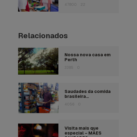
47800
22
Relacionados
Nossa nova casa em
Perth
3385
0
Saudades da comida
brasileira…
4056
0
Visita mais que
especial – MÃES