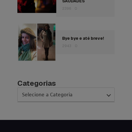
SAUDADES
2396
0
Bye bye e até breve!
2943
0
Categorias
AC Expo
As histórias da nossa equipe