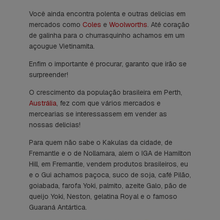
Você ainda encontra polenta e outras delicias em
mercados como
Coles
e
Woolworths
. Até coração
de galinha para o churrasquinho achamos em um
açougue Vietinamita.
Enfim o importante é procurar, garanto que irão se
surpreender!
O crescimento da população brasileira em Perth,
Austrália
, fez com que vários mercados e
mercearias se interessassem em vender as
nossas delicias!
Para quem não sabe o Kakulas da cidade, de
Fremantle e o de Nollamara, alem o IGA de Hamilton
Hill, em Fremantle, vendem produtos brasileiros, eu
e o Gui achamos paçoca, suco de soja, café Pilão,
goiabada, farofa Yoki, palmito, azeite Galo, pão de
queijo Yoki, Neston, gelatina Royal e o famoso
Guaraná Antártica.