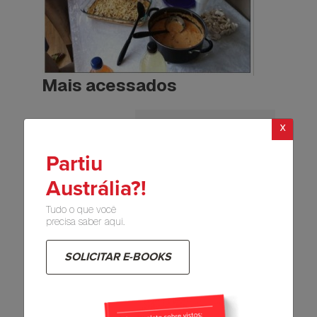
Mais acessados
x
Intercâmbio com os
filhos: é possível?
Partiu
245791
1
Austrália?!
Tudo o que você
10 curiosidades da
precisa saber aqui.
Austrália que você
precisa conhecer
149931
0
SOLICITAR E-BOOKS
Os 10 principais