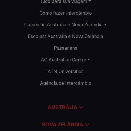
Tudo para sua viagem
O que acontece na AC
Como fazer intercâmbio
Passeios
Cursos na Austrália e Nova Zelândia
Escolas: Austrália e Nova Zelândia
Promoções
Passagens
Roteiros
AC Australian Centre
Seguro viagem
ATN Universities
Time Lapses
Agência de Intercâmbio
Trabalhar no exterior
AUSTRÁLIA
NOVA ZELÂNDIA