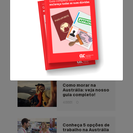
pontos turísticos da
Austrália
116123
1
Diabo-da-tasmânia:
8 curiosidades sobre
o animal
característico da
Austrália
57121
1
Como morar na
Austrália: veja nosso
guia completo!
48881
0
Conheça 5 opções de
trabalho na Austrália