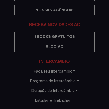
Eventos
NOSSAS AGÊNCIAS
Festas
Histórias de intercâmbio
RECEBA NOVIDADES AC
Hospedagem
EBOOKS GRATUITOS
BLOG AC
Imigração Austrália
Informações gerais
INTERCÂMBIO
Intercâmbio de férias
Faça seu intercâmbio
Programa de Intercâmbio
Minhas histórias na Austrália
Duração de Intercâmbio
Nova Zelândia
Estudar e Trabalhar
O que acontece em Perth