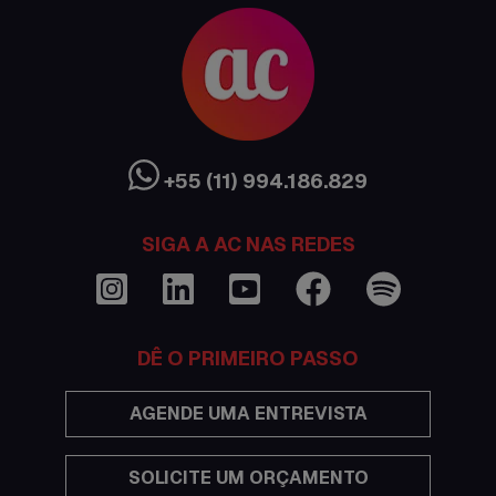
Austrália
Canada
Ciência sem Fronteiras
Cultura Austrália
+55 (11) 994.186.829
Curso de inglês no exterior
SIGA A AC NAS REDES
Dicas
Documentações e visto
DÊ O PRIMEIRO PASSO
Economia
AGENDE UMA ENTREVISTA
Estudar no exterior
SOLICITE UM ORÇAMENTO