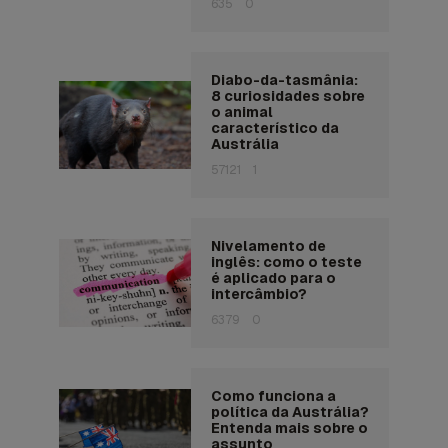
635
0
Diabo-da-tasmânia:
8 curiosidades sobre
o animal
característico da
Austrália
57121
1
Nivelamento de
inglês: como o teste
é aplicado para o
intercâmbio?
6379
0
Como funciona a
política da Austrália?
Entenda mais sobre o
assunto