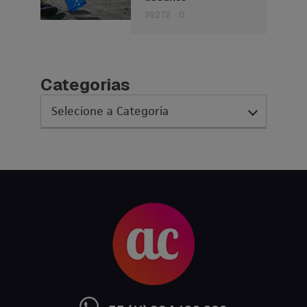
39272
0
Categorias
AC Expo
As histórias da nossa equipe
Austrália
Canada
Ciência sem Fronteiras