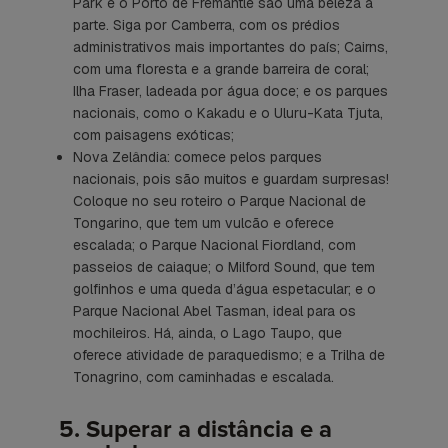
Park e o Porto de Fremantle são uma beleza à
parte. Siga por Camberra, com os prédios
administrativos mais importantes do país; Cairns,
com uma floresta e a grande barreira de coral;
Ilha Fraser, ladeada por água doce; e os parques
nacionais, como o Kakadu e o Uluru-Kata Tjuta,
com paisagens exóticas;
Nova Zelândia: comece pelos parques
nacionais, pois são muitos e guardam surpresas!
Coloque no seu roteiro o Parque Nacional de
Tongarino, que tem um vulcão e oferece
escalada; o Parque Nacional Fiordland, com
passeios de caiaque; o Milford Sound, que tem
golfinhos e uma queda d’água espetacular; e o
Parque Nacional Abel Tasman, ideal para os
mochileiros. Há, ainda, o Lago Taupo, que
oferece atividade de paraquedismo; e a Trilha de
Tonagrino, com caminhadas e escalada.
5. Superar a distância e a