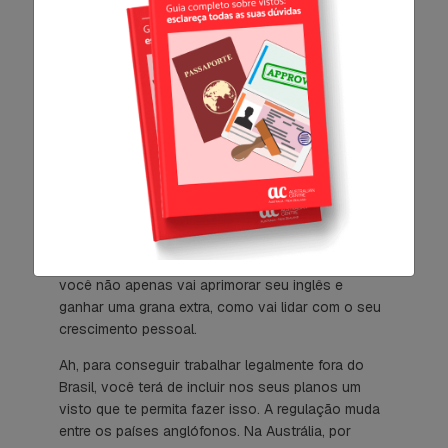
suas chances de empregabilidade.
Se você já conhecia o LinkedIn, há ainda sites
específicos que dominam o mercado de trabalho
em países como a Austrália. Já ouviu falar
do
Neuvoo
? Nele, é possível encontrar opções de
emprego ou estágios de meia jornada ideais para
quem não tem uma graduação.
Nessas horas, é preciso se livrar dos
preconceitos, pois há mais vagas em funções
como babá, atendente de loja e lavador de pratos.
Mas vale ressaltar que, com essa experiência,
você não apenas vai aprimorar seu inglês e
ganhar uma grana extra, como vai lidar com o seu
crescimento pessoal.
Ah, para conseguir trabalhar legalmente fora do
Brasil, você terá de incluir nos seus planos um
visto que te permita fazer isso. A regulação muda
entre os países anglófonos. Na Austrália, por