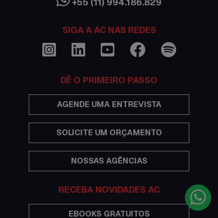
Cultura Austrália
+55 (11) 994.186.829
Curso de inglês no exterior
SIGA A AC NAS REDES
Dicas
Documentações e visto
DÊ O PRIMEIRO PASSO
Economia
AGENDE UMA ENTREVISTA
Estudar no exterior
SOLICITE UM ORÇAMENTO
Eventos
NOSSAS AGÊNCIAS
Festas
Histórias de intercâmbio
RECEBA NOVIDADES AC
Hospedagem
EBOOKS GRATUITOS