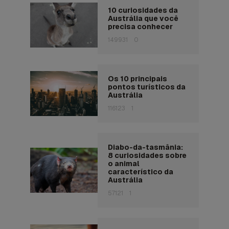
10 curiosidades da
Austrália que você
precisa conhecer
149931
0
Os 10 principais
pontos turísticos da
Austrália
116123
1
Diabo-da-tasmânia:
8 curiosidades sobre
o animal
característico da
Austrália
57121
1