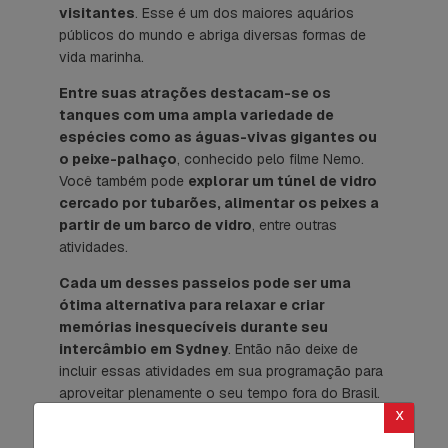
visitantes
. Esse é um dos maiores aquários
públicos do mundo e abriga diversas formas de
vida marinha.
Entre suas atrações destacam-se os
tanques com uma ampla variedade de
espécies como as águas-vivas gigantes ou
o peixe-palhaço
, conhecido pelo filme Nemo.
Você também pode
explorar um túnel de vidro
cercado por tubarões, alimentar os peixes a
partir de um barco de vidro
, entre outras
atividades.
Cada um desses passeios pode ser uma
ótima alternativa para relaxar e criar
memórias inesquecíveis durante seu
intercâmbio em Sydney
. Então não deixe de
incluir essas atividades em sua programação para
aproveitar plenamente o seu tempo fora do Brasil.
x
Você está planejando um
intercâmbio na