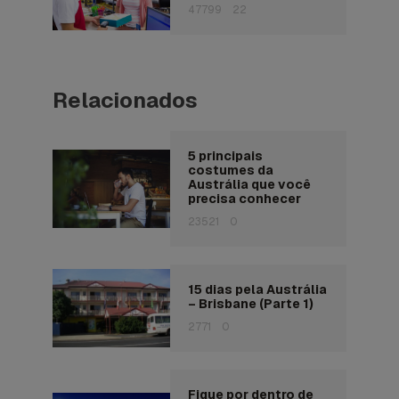
47799
22
Relacionados
5 principais
costumes da
Austrália que você
precisa conhecer
23521
0
15 dias pela Austrália
– Brisbane (Parte 1)
2771
0
Fique por dentro de