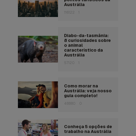
Austrália
116122
1
Diabo-da-tasmânia:
8 curiosidades sobre
o animal
característico da
Austrália
57120
1
Como morar na
Austrália: veja nosso
guia completo!
48880
0
Conheça 5 opções de
trabalho na Austrália