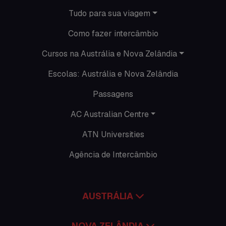
O que acontece em Perth
Tudo para sua viagem
O que acontece na AC
Como fazer intercâmbio
Passeios
Cursos na Austrália e Nova Zelândia
Escolas: Austrália e Nova Zelândia
Promoções
Passagens
Roteiros
AC Australian Centre
Seguro viagem
ATN Universities
Time Lapses
Agência de Intercâmbio
Trabalhar no exterior
AUSTRÁLIA
NOVA ZELÂNDIA