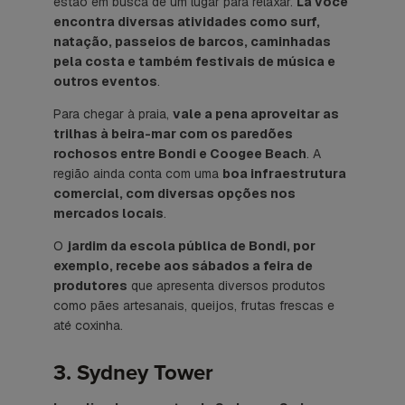
estão em busca de um lugar para relaxar.
Lá você
encontra diversas atividades como surf,
natação, passeios de barcos, caminhadas
pela costa e também festivais de música e
outros eventos
.
Para chegar à praia,
vale a pena aproveitar as
trilhas à beira-mar com os paredões
rochosos entre Bondi e Coogee Beach
. A
região ainda conta com uma
boa infraestrutura
comercial, com diversas opções nos
mercados locais
.
O
jardim da escola pública de Bondi, por
exemplo, recebe aos sábados a feira de
produtores
que apresenta diversos produtos
como pães artesanais, queijos, frutas frescas e
até coxinha.
3. Sydney Tower