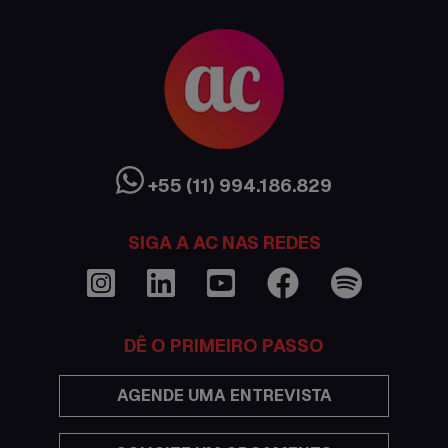
Austrália
Canada
Ciência sem Fronteiras
Cultura Austrália
+55 (11) 994.186.829
Curso de inglês no exterior
SIGA A AC NAS REDES
Dicas
Documentações e visto
DÊ O PRIMEIRO PASSO
Economia
AGENDE UMA ENTREVISTA
Estudar no exterior