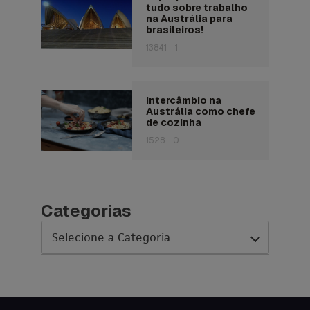
tudo sobre trabalho
na Austrália para
brasileiros!
13841
1
Intercâmbio na
Austrália como chefe
de cozinha
1528
0
Categorias
AC Expo
As histórias da nossa equipe