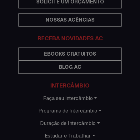
SOLICITE UM ORÇAMENTO
Eventos
NOSSAS AGÊNCIAS
Festas
Histórias de intercâmbio
RECEBA NOVIDADES AC
Hospedagem
EBOOKS GRATUITOS
BLOG AC
Imigração Austrália
Informações gerais
INTERCÂMBIO
Intercâmbio de férias
Faça seu intercâmbio
Programa de Intercâmbio
Minhas histórias na Austrália
Duração de Intercâmbio
Nova Zelândia
Estudar e Trabalhar