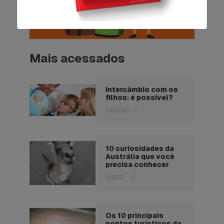
Mais acessados
Intercâmbio com os
filhos: é possível?
245790
1
10 curiosidades da
Austrália que você
precisa conhecer
149931
0
Os 10 principais
pontos turísticos da