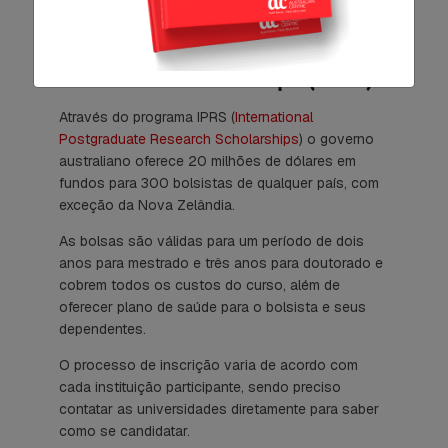
australiana.
International Postgraduate
Research Scholarships (IPRS)
Através do programa IPRS (
International
Postgraduate Research Scholarships
) o governo
australiano oferece 20 milhões de dólares em
fundos para 300 bolsistas de qualquer país, com
exceção da Nova Zelândia.
As bolsas são válidas para um período de dois
anos para mestrado e três anos para doutorado e
cobrem todos os custos do curso, além de
oferecer plano de saúde para o bolsista e seus
dependentes.
O processo de inscrição varia de acordo com
cada instituição participante, sendo preciso
contatar as universidades diretamente para saber
como se candidatar.