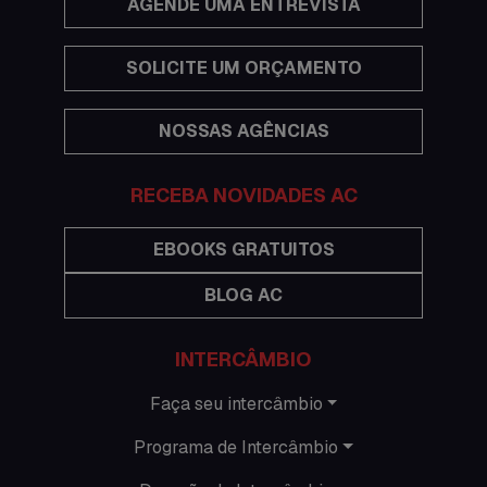
AGENDE UMA ENTREVISTA
Estudar no exterior
SOLICITE UM ORÇAMENTO
Eventos
NOSSAS AGÊNCIAS
Festas
Histórias de intercâmbio
RECEBA NOVIDADES AC
Hospedagem
EBOOKS GRATUITOS
BLOG AC
Imigração Austrália
Informações gerais
INTERCÂMBIO
Intercâmbio de férias
Faça seu intercâmbio
Programa de Intercâmbio
Minhas histórias na Austrália