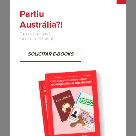
estudos oferecidas no país para estudantes
estrangeiros, principalmente para cursos de pós-
Partiu
graduação. Veja alguns exemplos:
Austrália?!
Endeavour Scholarships
Tudo o que você
precisa saber aqui.
As bolsas do programa
Endeavour
Scholarships
and Fellowships são oferecidas pelo
SOLICITAR E-BOOKS
governo australiano para alunos de diversos
países, incluindo o Brasil.
Elas incluem, atualmente, uma ajuda de 3 mil
dólares australianos para passagens aéreas, 2 mil
dólares para ajudar os alunos a se estabelecerem
no início dos estudos, 3 mil dólares por mês e
seguro saúde para a duração do programa.
Entre outros pré-requisitos, os candidatos devem
ter concluído a graduação e apresentar um
certificado de proficiência em inglês (TOEFL ou
IELTS) e carta de aceitação de uma instituição