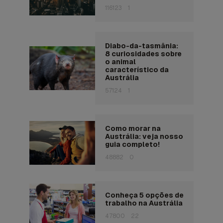
116123
1
Diabo-da-tasmânia:
8 curiosidades sobre
o animal
característico da
Austrália
57124
1
Como morar na
Austrália: veja nosso
guia completo!
48882
0
Conheça 5 opções de
trabalho na Austrália
47800
22