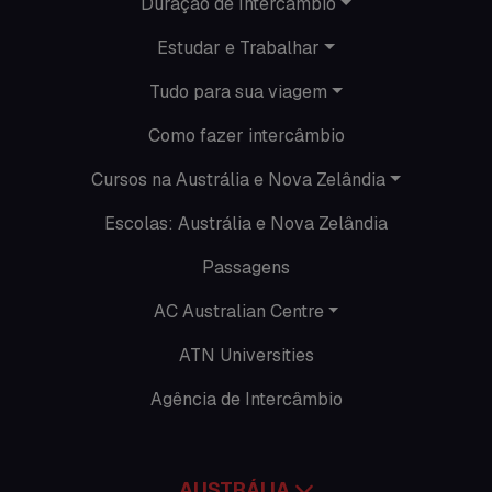
Duração de Intercâmbio
Nova Zelândia
Estudar e Trabalhar
O que acontece em Perth
Tudo para sua viagem
O que acontece na AC
Como fazer intercâmbio
Passeios
Cursos na Austrália e Nova Zelândia
Escolas: Austrália e Nova Zelândia
Promoções
Passagens
Roteiros
AC Australian Centre
Seguro viagem
ATN Universities
Time Lapses
Agência de Intercâmbio
Trabalhar no exterior
AUSTRÁLIA