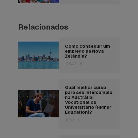
Relacionados
Como conseguir um
emprego na Nova
Zelândia?
19542
8
Qual melhor curso
para seu intercâmbio
na Austrália:
Vocational ou
Universitário (Higher
Education)?
3967
1