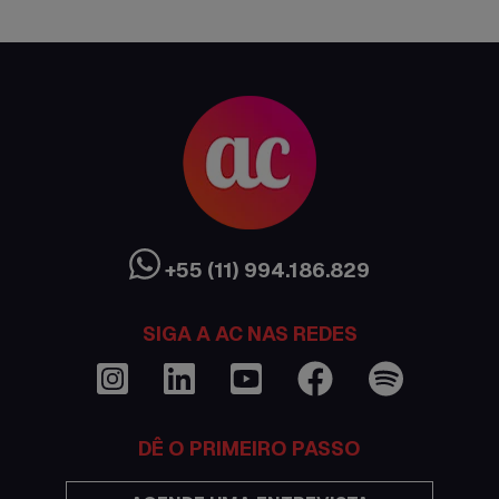
AC Expo
As histórias da nossa equipe
Austrália
Canada
Ciência sem Fronteiras
Cultura Austrália
+55 (11) 994.186.829
Curso de inglês no exterior
SIGA A AC NAS REDES
Dicas
Documentações e visto
DÊ O PRIMEIRO PASSO
Economia