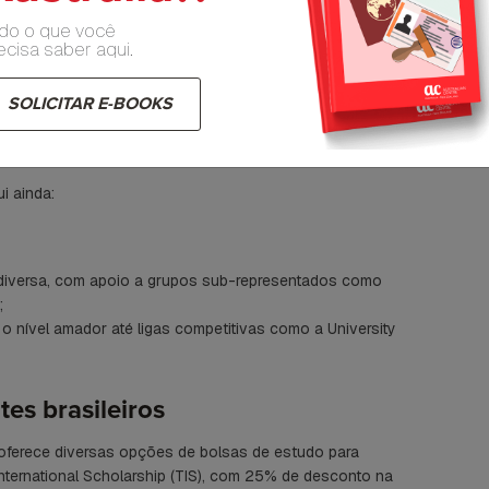
do o que você
ecisa saber aqui.
rsity of Tasmania (UTAS)
SOLICITAR E-BOOKS
so a atividades práticas, parcerias com a indústria, turmas
listas.
i ainda:
iversa, com apoio a grupos sub-representados como
;
o nível amador até ligas competitivas como a University
es brasileiros
 oferece diversas opções de bolsas de estudo para
International Scholarship (TIS), com 25% de desconto na