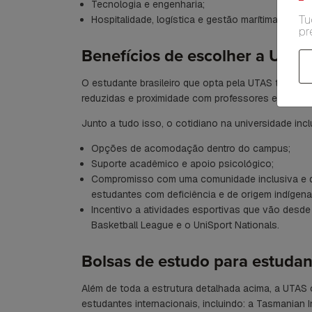
Tecnologia e engenharia;
Tu
Hospitalidade, logística e gestão marítima.
pr
Benefícios de escolher a Unive
O estudante brasileiro que opta pela UTAS tem aces
reduzidas e proximidade com professores e especia
Junto a tudo isso, o cotidiano na universidade inclu
Opções de acomodação dentro do campus;
Suporte acadêmico e apoio psicológico;
Compromisso com uma comunidade inclusiva e d
estudantes com deficiência e de origem indígena
Incentivo a atividades esportivas que vão desde 
Basketball League e o UniSport Nationals.
Bolsas de estudo para estudant
Além de toda a estrutura detalhada acima, a UTAS
estudantes internacionais, incluindo: a Tasmanian 