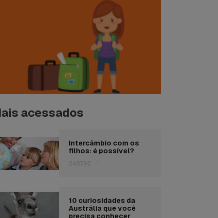
ais acessados
Intercâmbio com os
filhos: é possível?
245792
1
10 curiosidades da
Austrália que você
precisa conhecer