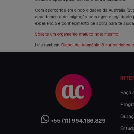
Com escritórios em cinco cidades da Austrália (Sy
departamento de imigração com agente registrado p
experiência e conhecimento de sobra para te ajudar
Solicite um orçamento gratuito hoje mesmo!
Leia também:
Diabo-da-tasmânia: 8 curiosidades so
INTE
Faça 
Progr
Duraç
+55 (11) 994.186.829
Estud