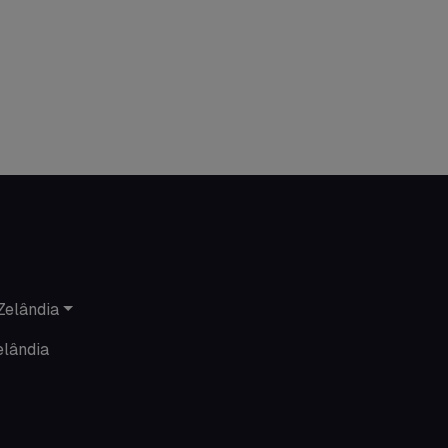
Minhas histórias na Austrália
Nova Zelândia
O que acontece em Perth
O que acontece na AC
Passeios
Promoções
Roteiros
Zelândia
Seguro viagem
elândia
Time Lapses
Trabalhar no exterior