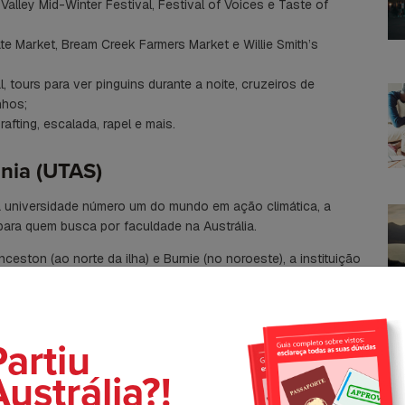
alley Mid-Winter Festival, Festival of Voices e Taste of
te Market, Bream Creek Farmers Market e Willie Smith’s
 tours para ver pinguins durante a noite, cruzeiros de
nhos;
rafting, escalada, rapel e mais.
nia (UTAS)
a universidade número um do mundo em ação climática, a
para quem busca por faculdade na Austrália.
nceston (ao norte da ilha) e Burnie (no noroeste), a instituição
onservação de ambientes naturais, ciências marinhas e
Partiu
C
ustrália?!