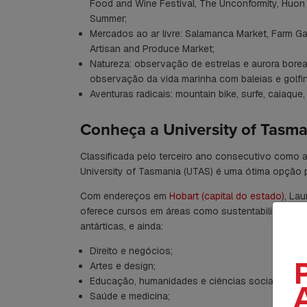
Food and Wine Festival, The Unconformity, Huon V
Summer;
Mercados ao ar livre: Salamanca Market, Farm Ga
Artisan and Produce Market;
Natureza: observação de estrelas e aurora boreal,
observação da vida marinha com baleias e golfi
Aventuras radicais: mountain bike, surfe, caiaque, 
Conheça a University of Tasma
Classificada pelo terceiro ano consecutivo como 
University of Tasmania (UTAS) é uma ótima opção 
Com endereços em
Hobart (capital do estado)
, Lau
oferece cursos em áreas como sustentabilidade, c
antárticas, e ainda:
Direito e negócios;
Artes e design;
Educação, humanidades e ciências sociais;
A
Saúde e medicina;