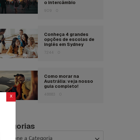
o intercâmbio
909
0
Conheça 4 grandes
opções de escolas de
inglês em Sydney
7244
0
Como morar na
Austrália: veja nosso
guia completo!
48883
0
x
ategorias