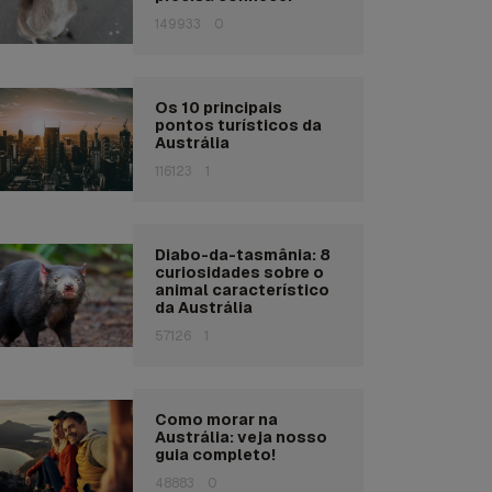
149933
0
Os 10 principais
pontos turísticos da
Austrália
116123
1
Diabo-da-tasmânia: 8
curiosidades sobre o
animal característico
da Austrália
57126
1
Como morar na
Austrália: veja nosso
guia completo!
48883
0