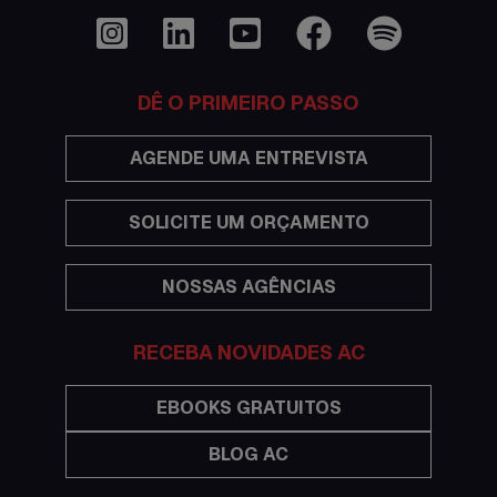
Dicas
Documentações e visto
DÊ O PRIMEIRO PASSO
Economia
AGENDE UMA ENTREVISTA
Estudar no exterior
SOLICITE UM ORÇAMENTO
Eventos
NOSSAS AGÊNCIAS
Festas
Histórias de intercâmbio
RECEBA NOVIDADES AC
Hospedagem
EBOOKS GRATUITOS
BLOG AC
Imigração Austrália