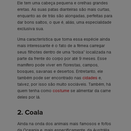
Ele tem uma cabeça pequena e orelhas grandes
eretas. As suas patas dianteiras são mais curtas,
enquanto as de trás são alongadas, perfeitas para
dar bons saltos, o que é, aliás, uma especialidade
exclusiva sua.
Uma característica que torna essa espécie ainda
mais interessante é o fato de a fêmea carregar
seus filhotes dentro de uma “bolsa” localizada na
parte da frente do corpo por até 9 meses. Esse
mamífero pode viver em florestas, campos,
bosques, savanas e desertos. Entretanto, ele
também pode ser encontrado nas
cidades
e,
talvez, por isso são muito sociáveis. Também, há
quem tenha como
costume
se alimentar da carne
deles por lá.
2. Coala
Ainda na onda dos animais mais famosos e fofos
da Oceania e, mais especificamente, da Austrália,