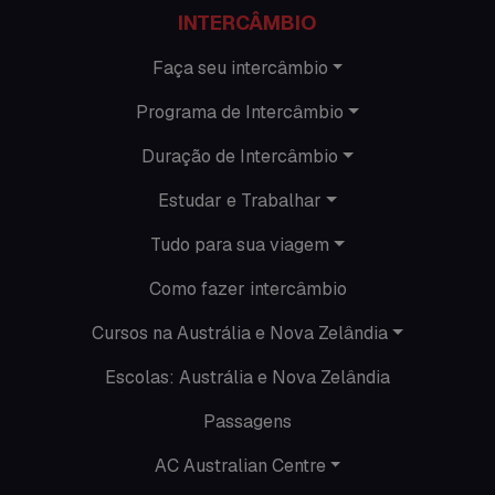
Informações gerais
INTERCÂMBIO
Intercâmbio de férias
Faça seu intercâmbio
Programa de Intercâmbio
Minhas histórias na Austrália
Duração de Intercâmbio
Nova Zelândia
Estudar e Trabalhar
O que acontece em Perth
Tudo para sua viagem
O que acontece na AC
Como fazer intercâmbio
Passeios
Cursos na Austrália e Nova Zelândia
Escolas: Austrália e Nova Zelândia
Promoções
Passagens
Roteiros
AC Australian Centre
Seguro viagem