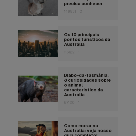
precisa conhecer
149931
0
Os 10 principais
pontos turísticos da
Austrália
116122
1
Diabo-da-tasmânia:
8 curiosidades sobre
o animal
característico da
Austrália
57120
1
Como morar na
Austrália: veja nosso
guia completo!