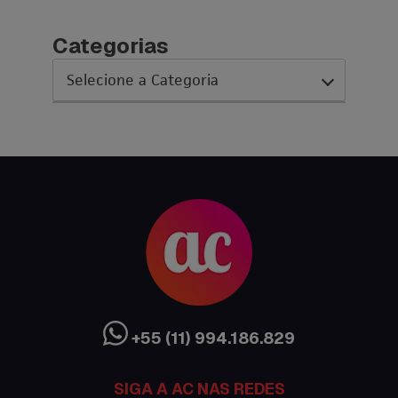
Categorias
AC Expo
As histórias da nossa equipe
Austrália
Canada
Ciência sem Fronteiras
Cultura Austrália
+55 (11) 994.186.829
Curso de inglês no exterior
SIGA A AC NAS REDES