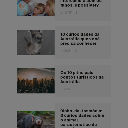
Intercâmbio com os
filhos: é possível?
245791
1
10 curiosidades da
Austrália que você
precisa conhecer
149931
0
Os 10 principais
pontos turísticos da
Austrália
116123
1
Diabo-da-tasmânia:
8 curiosidades sobre
o animal
característico da