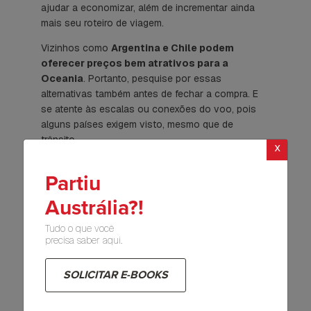
ajudar a economizar, além de incrementar ainda
mais seu roteiro de viagem.
Vizinhos como
Argentina e Chile podem
oferecer preços bem atrativos para a
Oceania
. Portanto, pesquise por essas
alternativas também antes de fechar a compra. E
se atente às escalas ou conexões do voo, pois
alguns países exigem visto, mesmo que de
trânsito.
x
7. Atente para o peso e a
Partiu
quantidade de bagagem
Austrália?!
Outro ponto importante para economizar na
Tudo o que você
passagem para a Austrália
é estar atento para
precisa saber aqui.
os limites de bagagem. Se ultrapassá-los, isso vai
impactar diretamente no custo por meio de taxas
SOLICITAR E-BOOKS
e multas.
Geralmente, voos da América Latina permitem