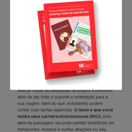
despachar até duas malas de 23 quilos. No
entanto, para voos domésticos na Austrália, esse
limite é menor. Lembre-se de que o clima
de lá ajuda,
portanto não é necessário lotar a
mala de roupas de frio.
Sendo assim, pode
aproveitar melhor os espaços para levar outras
coisas necessárias.
8. Pesquise passagem para
a Austrália por meio de uma
agência de intercâmbio
Uma agência de intercâmbio para a Austrália
pode
realizar todas as pesquisas de preços e períodos,
além de dar todo o suporte e orientação para a
sua viagem. Além do que, estudantes podem
contar com tarifas especiais.
O ideal é que você
tenha uma carteira internacional (ISIC)
, pois,
além da passagem, ela pode permitir benefícios em
transportes, museus e outras atrações no seu