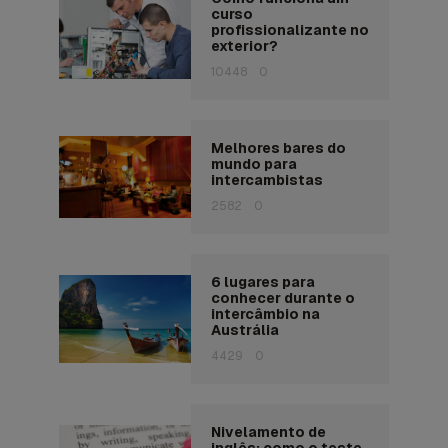
curso
profissionalizante no
exterior?
10448
0
Melhores bares do
mundo para
intercambistas
2582
0
6 lugares para
conhecer durante o
intercâmbio na
Austrália
4429
0
Nivelamento de
inglês: como o teste