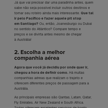
Já que vai precisar dar uma paradinha antes, quem
sabe não seja possível incluir outros destinos e
tornar seu roteiro ainda mais interessante.
Que tal
ir pelo Pacífico e fazer aquele
pit stop
em Santiago?
Ou, então, Joanesburgo ou Dubai
no sentido do Atlântico? Compare tempo e
preços e se divirta antes mesmo de chegar
à Austrália!
2. Escolha a melhor
companhia aérea
Agora que você já decidiu por onde quer ir,
chegou a hora de definir como.
Há muitas
companhias aéreas que realizam o trajeto e
oferecem diferentes preços de passagem para a
Austrália.
As principais empresas são Qantas, Latam, Qatar,
Fly Emirates, Air New Zealand e South Africa.
Todas oferecem excelentes serviços de bordo.