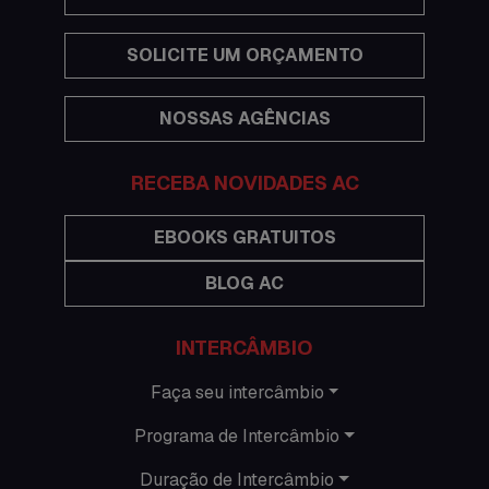
Hospedagem
SOLICITE UM ORÇAMENTO
Imigração Austrália
NOSSAS AGÊNCIAS
Informações gerais
RECEBA NOVIDADES AC
Intercâmbio de férias
Minhas histórias na Austrália
EBOOKS GRATUITOS
BLOG AC
Nova Zelândia
O que acontece em Perth
INTERCÂMBIO
O que acontece na AC
Faça seu intercâmbio
Programa de Intercâmbio
Passeios
Duração de Intercâmbio