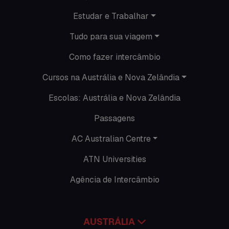
Promoções
Estudar e Trabalhar
Roteiros
Tudo para sua viagem
Seguro viagem
Como fazer intercâmbio
Time Lapses
Cursos na Austrália e Nova Zelândia
Escolas: Austrália e Nova Zelândia
Trabalhar no exterior
Passagens
AC Australian Centre
ATN Universities
Agência de Intercâmbio
AUSTRÁLIA