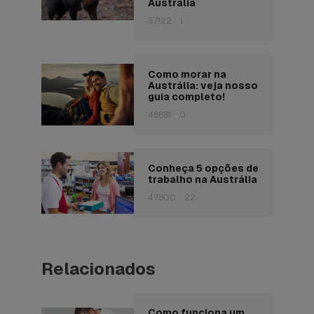
Austrália
57122
1
Como morar na
Austrália: veja nosso
guia completo!
48881
0
Conheça 5 opções de
trabalho na Austrália
47800
22
Relacionados
Como funciona um