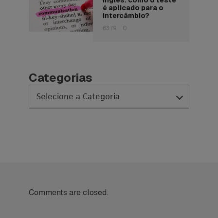
é aplicado para o
intercâmbio?
6379
0
Categorias
AC Expo
As histórias da nossa equipe
Austrália
Canada
Comments are closed.
Ciência sem Fronteiras