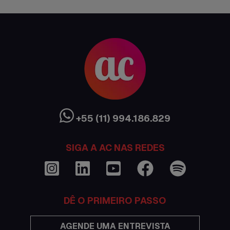
Cultura Austrália
Curso de inglês no exterior
Dicas
Documentações e visto
+55 (11) 994.186.829
Economia
Estudar no exterior
SIGA A AC NAS REDES
Eventos
Festas
DÊ O PRIMEIRO PASSO
Histórias de intercâmbio
AGENDE UMA ENTREVISTA