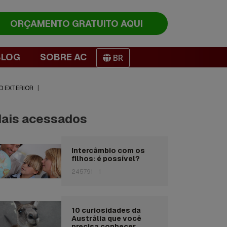
ORÇAMENTO
GRATUITO AQUI
BLOG
SOBRE AC
BR
O EXTERIOR
|
ais acessados
Intercâmbio com os
filhos: é possível?
245791
1
10 curiosidades da
Austrália que você
precisa conhecer