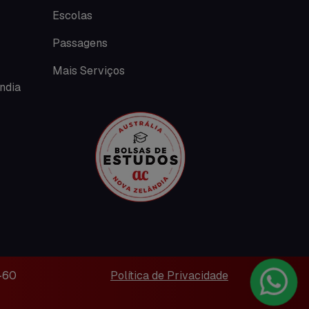
Escolas
Intercâmbio de férias
Passagens
Minhas histórias na Austrália
Mais Serviços
ndia
Nova Zelândia
O que acontece em Perth
O que acontece na AC
Passeios
Promoções
Roteiros
-60
Política de Privacidade
Seguro viagem