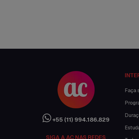
INTE
Faça 
Progr
Duraç
+55 (11) 994.186.829
Estud
SIGA A AC NAS REDES