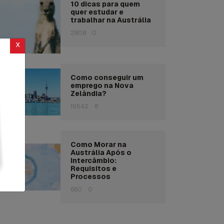
10 dicas para quem
quer estudar e
trabalhar na Austrália
2808
0
x
Como conseguir um
emprego na Nova
Zelândia?
19542
8
Como Morar na
Austrália Após o
Intercâmbio:
Requisitos e
Processos
660
0