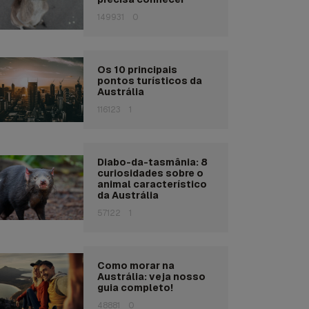
149931
0
Os 10 principais
pontos turísticos da
Austrália
116123
1
Diabo-da-tasmânia: 8
curiosidades sobre o
animal característico
da Austrália
57122
1
Como morar na
Austrália: veja nosso
guia completo!
48881
0