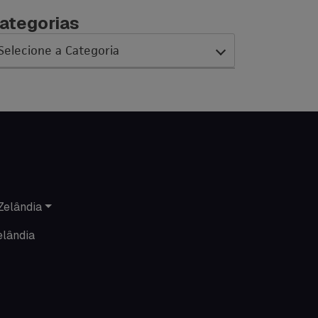
ategorias
AC Expo
As histórias da nossa equipe
Austrália
Canada
Zelândia
Ciência sem Fronteiras
elândia
Cultura Austrália
Curso de inglês no exterior