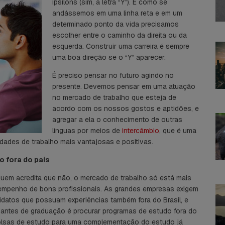
ipsilons (sim, a letra “Y”). É como se
andássemos em uma linha reta e em um
determinado ponto da vida precisamos
escolher entre o caminho da direita ou da
esquerda. Construir uma carreira é sempre
uma boa direção se o “Y” aparecer.
É preciso pensar no futuro agindo no
presente. Devemos pensar em uma atuação
no mercado de trabalho que esteja de
acordo com os nossos gostos e aptidões, e
agregar a ela o conhecimento de outras
línguas por meios de
intercâmbio
, que é uma
idades de trabalho mais vantajosas e positivas.
o fora do país
quem acredita que não, o mercado de trabalho só está mais
sempenho de bons profissionais. As grandes empresas exigem
datos que possuam experiências também fora do Brasil, e
antes de graduação é procurar programas de estudo fora do
olsas de estudo para uma complementação do estudo já