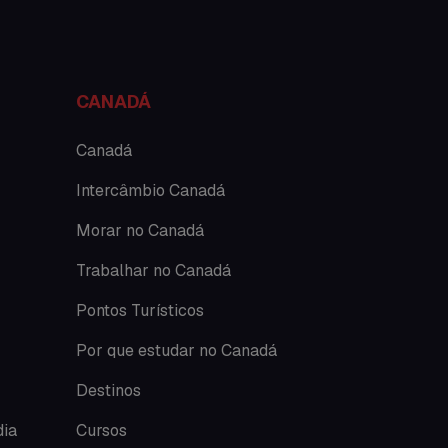
Dicas
Documentações e visto
CANADÁ
Economia
Canadá
Estudar no exterior
Intercâmbio Canadá
Eventos
Morar no Canadá
Festas
Trabalhar no Canadá
Histórias de intercâmbio
Pontos Turísticos
Hospedagem
Por que estudar no Canadá
Destinos
Imigração Austrália
dia
Cursos
Informações gerais