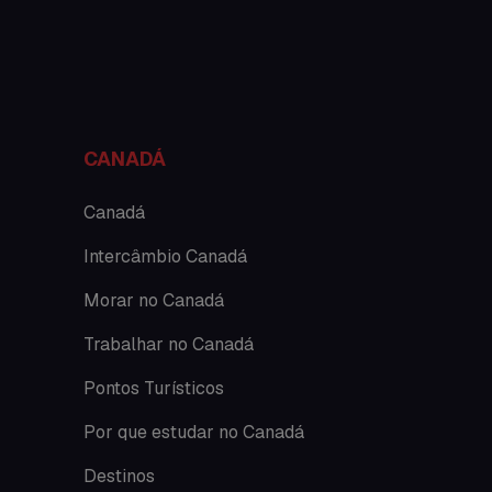
Minhas histórias na Austrália
Nova Zelândia
O que acontece em Perth
CANADÁ
O que acontece na AC
Canadá
Intercâmbio Canadá
Passeios
Morar no Canadá
Promoções
Trabalhar no Canadá
Roteiros
Pontos Turísticos
Seguro viagem
Por que estudar no Canadá
Time Lapses
Destinos