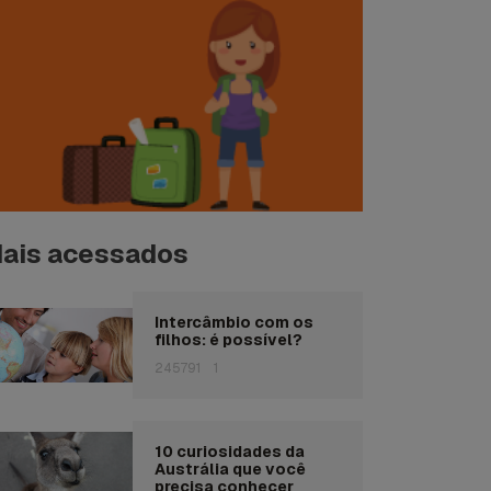
ais acessados
Intercâmbio com os
filhos: é possível?
245791
1
10 curiosidades da
Austrália que você
precisa conhecer