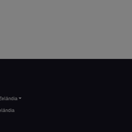
Documentações e visto
Economia
Estudar no exterior
Eventos
Festas
Histórias de intercâmbio
Hospedagem
Zelândia
Imigração Austrália
elândia
Informações gerais
Intercâmbio de férias