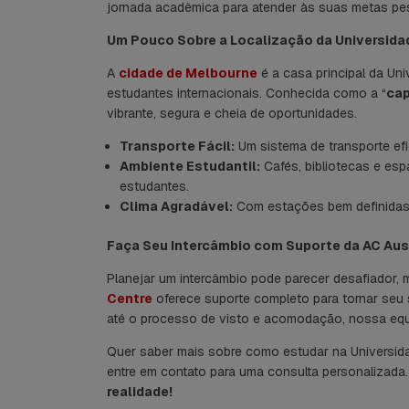
jornada acadêmica para atender às suas metas pes
Um Pouco Sobre a Localização da Universida
A
cidade de Melbourne
é a casa principal da Un
estudantes internacionais. Conhecida como a “
cap
vibrante, segura e cheia de oportunidades.
Transporte Fácil:
Um sistema de transporte ef
Ambiente Estudantil:
Cafés, bibliotecas e esp
estudantes.
Clima Agradável:
Com estações bem definidas, h
Faça Seu Intercâmbio com Suporte da AC Aus
Planejar um intercâmbio pode parecer desafiador,
Centre
oferece suporte completo para tornar seu 
até o processo de visto e acomodação, nossa equi
Quer saber mais sobre como estudar na Universi
entre em contato para uma consulta personalizada
realidade!