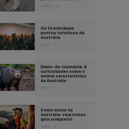
149931
0
Os 10 principais
pontos turísticos da
Austrália
116123
1
Diabo-da-tasmânia: 8
curiosidades sobre o
animal característico
da Austrália
57121
1
Como morar na
Austrália: veja nosso
guia completo!
48881
0