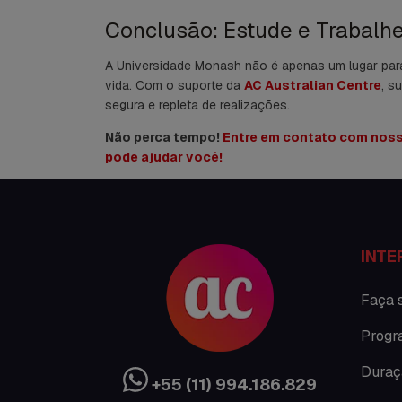
Conclusão: Estude e Trabalhe
A Universidade Monash não é apenas um lugar para 
vida. Com o suporte da
AC Australian Centre
, s
segura e repleta de realizações.
Não perca tempo!
Entre em contato com noss
pode ajudar você!
INTE
Faça 
Progr
Duraç
+55 (11) 994.186.829