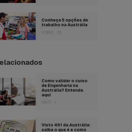
Conheça 5 opções de
trabalho na Austrália
47800
22
elacionados
Como validar o curso
de Engenharia na
Austrália? Entenda
aqui
13677
1
Visto 491 da Austrália:
saiba o que é e como