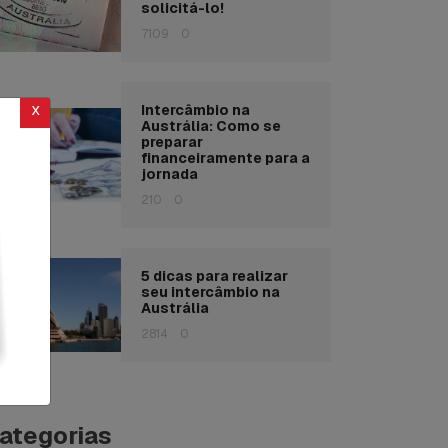
solicitá-lo!
7109
0
x
Intercâmbio na
Austrália: Como se
preparar
financeiramente para a
jornada
210
0
5 dicas para realizar
seu intercâmbio na
Austrália
2814
0
ategorias