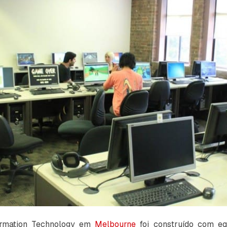
rmation Technology em
Melbourne
foi construído com eq