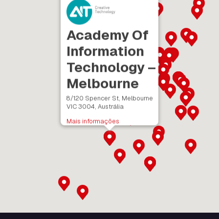
Academy Of
Information
Technology –
Melbourne
8/120 Spencer St, Melbourne
VIC 3004, Austrália
Mais informações