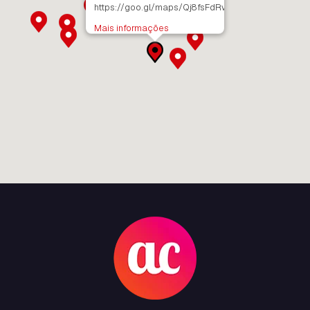
https://goo.gl/maps/Qj8fsFdRwyYRK8yt6
Mais informações