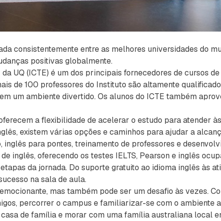
icada consistentemente entre as melhores universidades do m
udanças positivas globalmente.
da UQ (ICTE) é um dos principais fornecedores de cursos de 
is de 100 professores do Instituto são altamente qualificado
 em um ambiente divertido. Os alunos do ICTE também aprov
 oferecem a flexibilidade de acelerar o estudo para atender 
nglês, existem várias opções e caminhos para ajudar a alcanç
o, inglês para pontes, treinamento de professores e desenvolv
 de inglês, oferecendo os testes IELTS, Pearson e inglês ocu
etapas da jornada. Do suporte gratuito ao idioma inglês às at
ucesso na sala de aula.
 emocionante, mas também pode ser um desafio às vezes. Co
migos, percorrer o campus e familiarizar-se com o ambiente 
asa de família e morar com uma família australiana local e