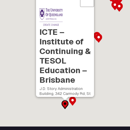
ICTE –
Institute of
Continuing &
TESOL
Education –
Brisbane
J.D. Story Administration
Building, 342 Carmody Rd, St
Lucia QLD 4072, Australia
Mais informações